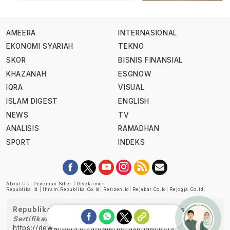
AMEERA
INTERNASIONAL
EKONOMI SYARIAH
TEKNO
SKOR
BISNIS FINANSIAL
KHAZANAH
ESGNOW
IQRA
VISUAL
ISLAM DIGEST
ENGLISH
NEWS
TV
ANALISIS
RAMADHAN
SPORT
INDEKS
About Us
|
Pedoman Siber
|
Disclaimer
Republika.id
|
Ihram.republika.co.id
|
Retizen.id
|
Rejabar.co.id
|
Rejogja.co.id
|
Republika telah diverifikasi oleh Dewan Pers
Sertifikat Nomor 1058/DP-Verifikasi/K/XII/2022
https://dewanpers.or.id/data/perusahaanpers