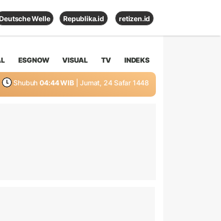
Deutsche Welle
Republika.id
retizen.id
AL
ESGNOW
VISUAL
TV
INDEKS
Shubuh
04:44 WIB
| Jumat, 24 Safar 1448