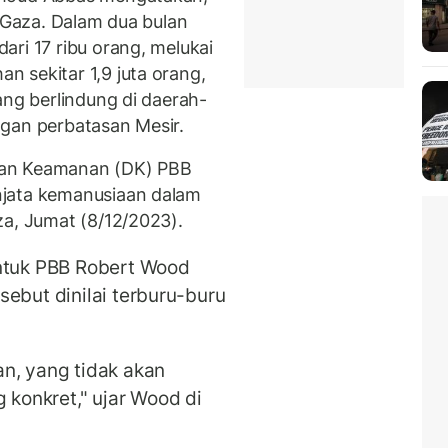
i Gaza. Dalam dua bulan
ri 17 ribu orang, melukai
 sekitar 1,9 juta orang,
ang berlindung di daerah-
gan perbatasan Mesir.
wan Keamanan (DK) PBB
njata kemanusiaan dalam
za, Jumat (8/12/2023).
untuk PBB Robert Wood
ebut dinilai terburu-buru
n, yang tidak akan
konkret," ujar Wood di