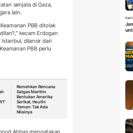
tan senjata di Gaza,
ara lain.
Kami
Jam
 Keamanan PBB ditolak
unt
adilan?,” kecam Erdogan
stanbul, dilansir dari
 Keamanan PBB perlu
Remehkan Rencana
ah
Satgas Maritim
Bentukan Amerika
SWT
Serikat, Houthi
Yaman: Tak Ada
Nilainya
hmoud Abbas mengatakan,