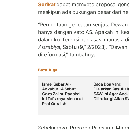
Serikat
dapat memveto proposal genca
meskipun ada dukungan besar dari neg
“Permintaan gencatan senjata Dewan
hanya dengan veto AS. Apakah ini ke
dalam konferensi hak asasi manusia di I
Alarabiya,
Sabtu (9/12/2023). “Dewan
direformasi,” tambahnya.
Baca Juga
Israel Sebar Al-
Baca Doa yang
Ankabut 14 Sebut
Diajarkan Rasulull
Gaza Zalim, Padahal
SAW Ini Agar Anak
Ini Tafsirnya Menurut
Dilindungi Allah 
Prof Quraish
Sebelumnya, Presiden Palestina, Ma