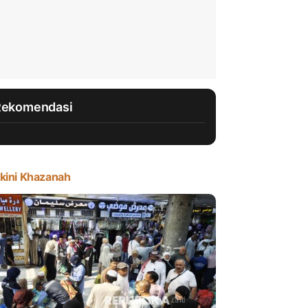
Rekomendasi
kini Khazanah