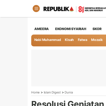
AMEERA
EKONOMI SYARIAH
SKOR
Nabi Muhammad
Kisah
Fatwa
Mozaik
>
>
Home
Islam Digest
Dunia
Resolusi Genjatan