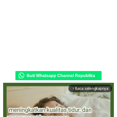
Ikuti Whatsapp Channel Republika
Baca selengkapnya
arrow_forward_ios