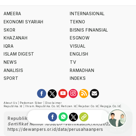
AMEERA
INTERNASIONAL
EKONOMI SYARIAH
TEKNO
SKOR
BISNIS FINANSIAL
KHAZANAH
ESGNOW
IQRA
VISUAL
ISLAM DIGEST
ENGLISH
NEWS
TV
ANALISIS
RAMADHAN
SPORT
INDEKS
About Us
|
Pedoman Siber
|
Disclaimer
Republika.id
|
Ihram.republika.co.id
|
Retizen.id
|
Rejabar.co.id
|
Rejogja.co.id
|
Republika telah diverifikasi oleh Dewan Pers
Sertifikat Nomor 1058/DP-Verifikasi/K/XII/2022
https://dewanpers.or.id/data/perusahaanpers
Ask me!