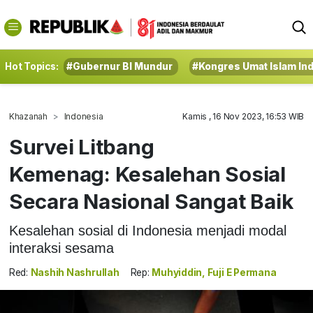
Hot Topics:
#Gubernur BI Mundur
#Kongres Umat Islam In
Khazanah
Indonesia
Kamis , 16 Nov 2023, 16:53 WIB
Survei Litbang
Kemenag: Kesalehan Sosial
Secara Nasional Sangat Baik
Kesalehan sosial di Indonesia menjadi modal
interaksi sesama
Red:
Nashih Nashrullah
Rep:
Muhyiddin, Fuji E Permana