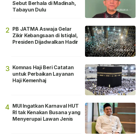
Sebut Berhala di Madinah,
Tabayun Dulu
PB JATMA Aswaja Gelar
2
Zikir Kebangsaan di Istiqlal,
Presiden Dijadwalkan Hadir
Komnas Haji Beri Catatan
3
untuk Perbaikan Layanan
Haji Kemenhaj
MUI Ingatkan Karnaval HUT
4
RI tak Kenakan Busana yang
Menyerupai Lawan Jenis