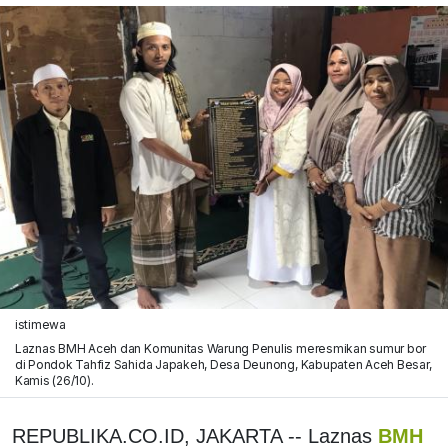
istimewa
Laznas BMH Aceh dan Komunitas Warung Penulis meresmikan sumur bor
di Pondok Tahfiz Sahida Japakeh, Desa Deunong, Kabupaten Aceh Besar,
Kamis (26/10).
REPUBLIKA.CO.ID, JAKARTA -- Laznas
BMH