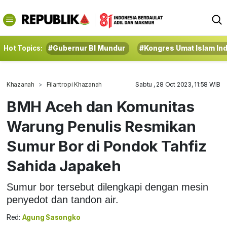
Hot Topics:
#Gubernur BI Mundur
#Kongres Umat Islam In
Khazanah
Filantropi Khazanah
Sabtu , 28 Oct 2023, 11:58 WIB
BMH Aceh dan Komunitas
Warung Penulis Resmikan
Sumur Bor di Pondok Tahfiz
Sahida Japakeh
Sumur bor tersebut dilengkapi dengan mesin
penyedot dan tandon air.
Red:
Agung Sasongko