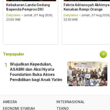
Kebakaran Landa Gedung
Febrie Adriansyah Akhirnya
Bapenda Pemprov DKI
Kenakan Rompi Orange
Dailynews
- Jumat , 07 Aug 2026,
Dailynews
- Jumat , 07 Aug 2026
23:00 WIB
22:30 WIB
>
Terpopuler
Wujudkan Kepedulian,
1
ASABRI dan Aksi Nyata
Foundation Buka Akses
Pendidikan bagi Anak Yatim
AMEERA
INTERNASIONAL
EKONOMI SYARIAH
TEKNO