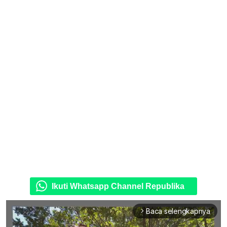
Ikuti Whatsapp Channel Republika
Baca selengkapnya
arrow_forward_ios