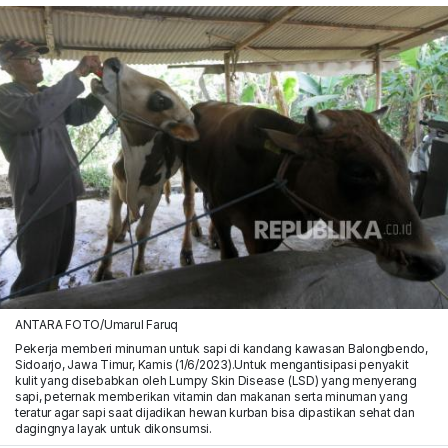
ANTARA FOTO/Umarul Faruq
Pekerja memberi minuman untuk sapi di kandang kawasan Balongbendo,
Sidoarjo, Jawa Timur, Kamis (1/6/2023).Untuk mengantisipasi penyakit
kulit yang disebabkan oleh Lumpy Skin Disease (LSD) yang menyerang
sapi, peternak memberikan vitamin dan makanan serta minuman yang
teratur agar sapi saat dijadikan hewan kurban bisa dipastikan sehat dan
dagingnya layak untuk dikonsumsi.