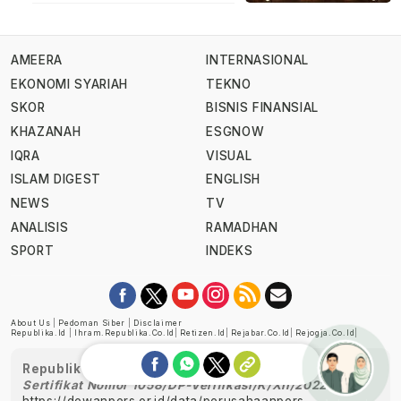
AMEERA
INTERNASIONAL
EKONOMI SYARIAH
TEKNO
SKOR
BISNIS FINANSIAL
KHAZANAH
ESGNOW
IQRA
VISUAL
ISLAM DIGEST
ENGLISH
NEWS
TV
ANALISIS
RAMADHAN
SPORT
INDEKS
About Us
|
Pedoman Siber
|
Disclaimer
Republika.id
|
Ihram.republika.co.id
|
Retizen.id
|
Rejabar.co.id
|
Rejogja.co.id
|
Republika telah diverifikasi oleh Dewan Pers
Sertifikat Nomor 1058/DP-Verifikasi/K/XII/2022
https://dewanpers.or.id/data/perusahaanpers