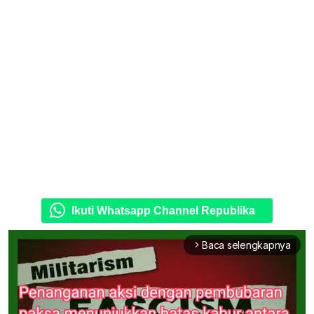
Ikuti Whatsapp Channel Republika
Baca selengkapnya
arrow_forward_ios