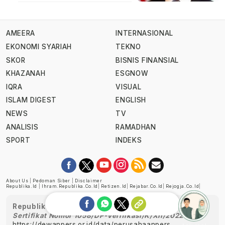
AMEERA
INTERNASIONAL
EKONOMI SYARIAH
TEKNO
SKOR
BISNIS FINANSIAL
KHAZANAH
ESGNOW
IQRA
VISUAL
ISLAM DIGEST
ENGLISH
NEWS
TV
ANALISIS
RAMADHAN
SPORT
INDEKS
About Us
|
Pedoman Siber
|
Disclaimer
Republika.id
|
Ihram.republika.co.id
|
Retizen.id
|
Rejabar.co.id
|
Rejogja.co.id
|
Republika telah diverifikasi oleh Dewan Pers
Sertifikat Nomor 1058/DP-Verifikasi/K/XII/2022
https://dewanpers.or.id/data/perusahaanpers