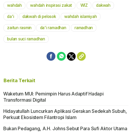
wahdah
wahdah inspirasi zakat
WIZ
dakwah
Mute
da'i
dakwah di pelosok
wahdah islamiyah
zaitun rasmin
da'i ramadhan
ramadhan
bulan suci ramadhan
Berita Terkait
Waketum MUI: Pemimpin Harus Adaptif Hadapi
Transformasi Digital
Hidayatullah Luncurkan Aplikasi Gerakan Sedekah Subuh,
Perkuat Ekosistem Filantropi Islam
Bukan Pedagang, A.H. Johns Sebut Para Sufi Aktor Utama