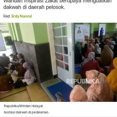
Wahdah Inspirasi Zakat berupaya menguatkan
dakwah di daerah pelosok.
Red:
Erdy Nasrul
Republika/Wihdan Hidayat
Ilustrasi dakwah di pedalaman.