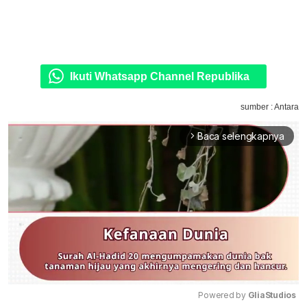
Ikuti Whatsapp Channel Republika
sumber : Antara
Baca selengkapnya
arrow_forward_ios
Powered by 
GliaStudios