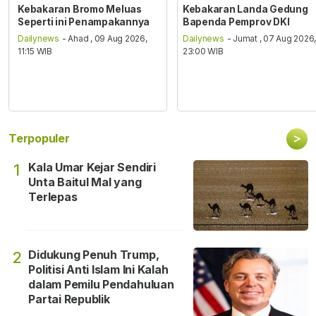
Kebakaran Bromo Meluas
Kebakaran Landa Gedung
Seperti ini Penampakannya
Bapenda Pemprov DKI
Dailynews
- Ahad , 09 Aug 2026,
Dailynews
- Jumat , 07 Aug 2026
11:15 WIB
23:00 WIB
>
Terpopuler
Kala Umar Kejar Sendiri
1
Unta Baitul Mal yang
Terlepas
Didukung Penuh Trump,
2
Politisi Anti Islam Ini Kalah
dalam Pemilu Pendahuluan
Partai Republik