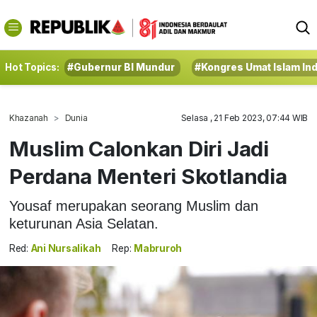
Hot Topics:
#Gubernur BI Mundur
#Kongres Umat Islam In
Khazanah
Dunia
Selasa , 21 Feb 2023, 07:44 WIB
Muslim Calonkan Diri Jadi
Perdana Menteri Skotlandia
Yousaf merupakan seorang Muslim dan
keturunan Asia Selatan.
Red:
Ani Nursalikah
Rep:
Mabruroh