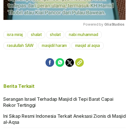
Powered by 
GliaStudios
isra miraj
shalat
sholat
nabi muhammad
Mute
rasulullah SAW
masjidil haram
masjid al aqsa
Berita Terkait
Serangan Israel Terhadap Masjid di Tepi Barat Capai
Rekor Tertinggi
Ini Sikap Resmi Indonesia Terkait Aneksasi Zionis di Masjid
al-Aqsa