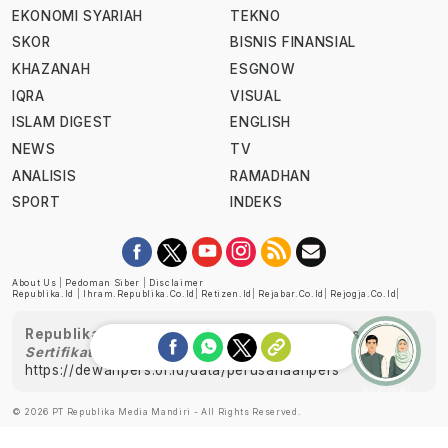
EKONOMI SYARIAH
TEKNO
SKOR
BISNIS FINANSIAL
KHAZANAH
ESGNOW
IQRA
VISUAL
ISLAM DIGEST
ENGLISH
NEWS
TV
ANALISIS
RAMADHAN
SPORT
INDEKS
About Us
|
Pedoman Siber
|
Disclaimer
Republika.id
|
Ihram.republika.co.id
|
Retizen.id
|
Rejabar.co.id
|
Rejogja.co.id
|
Republika telah diverifikasi oleh Dewan Pers
Sertifikat Nomor 1058/DP-Verifikasi/K/XII/2022
https://dewanpers.or.id/data/perusahaanpers
Ask me!
© 2026 PT Republika Media Mandiri - All Rights Reserved.