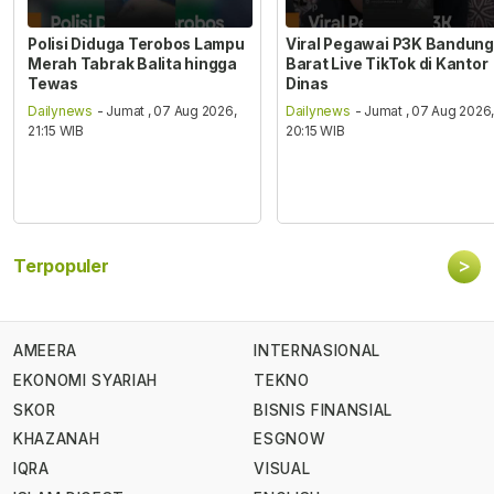
Polisi Diduga Terobos Lampu
Viral Pegawai P3K Bandung
Merah Tabrak Balita hingga
Barat Live TikTok di Kantor
Tewas
Dinas
Dailynews
- Jumat , 07 Aug 2026,
Dailynews
- Jumat , 07 Aug 2026
21:15 WIB
20:15 WIB
>
Terpopuler
AMEERA
INTERNASIONAL
EKONOMI SYARIAH
TEKNO
SKOR
BISNIS FINANSIAL
KHAZANAH
ESGNOW
IQRA
VISUAL