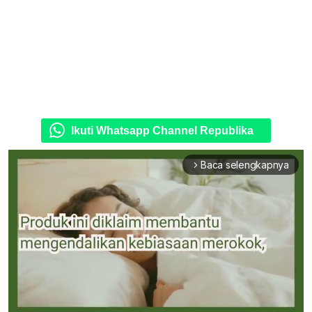
Ikuti Whatsapp Channel Republika
Baca selengkapnya
arrow_forward_ios