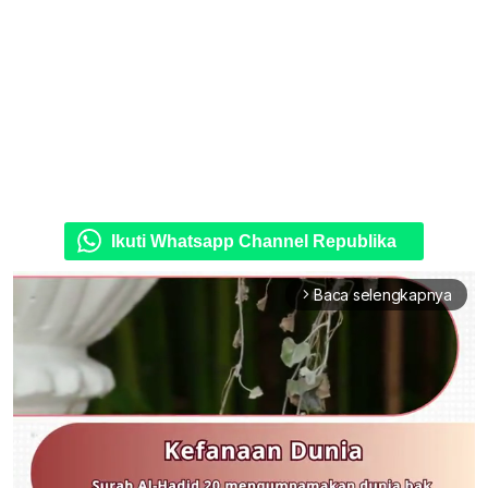
Ikuti Whatsapp Channel Republika
Baca selengkapnya
arrow_forward_ios