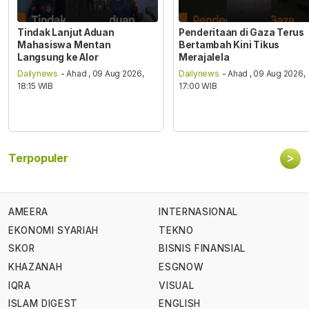
Tindak Lanjut Aduan
Penderitaan di Gaza Terus
Mahasiswa Mentan
Bertambah Kini Tikus
Langsung ke Alor
Merajalela
Dailynews
- Ahad , 09 Aug 2026,
Dailynews
- Ahad , 09 Aug 2026,
18:15 WIB
17:00 WIB
>
Terpopuler
AMEERA
INTERNASIONAL
EKONOMI SYARIAH
TEKNO
SKOR
BISNIS FINANSIAL
KHAZANAH
ESGNOW
IQRA
VISUAL
ISLAM DIGEST
ENGLISH