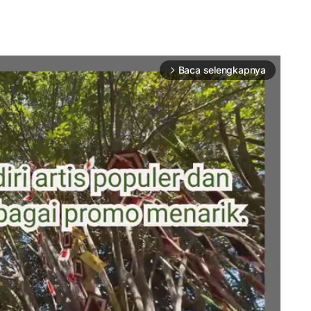
Baca selengkapnya
arrow_forward_ios