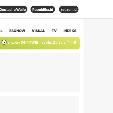
Deutsche Welle
Republika.id
retizen.id
AL
ESGNOW
VISUAL
TV
INDEKS
Shubuh
04:44 WIB
| Sabtu, 25 Safar 1448