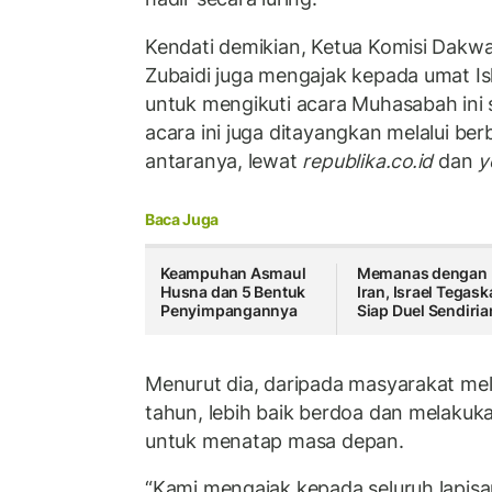
Kendati demikian, Ketua Komisi Dak
Zubaidi juga mengajak kepada umat Isl
untuk mengikuti acara Muhasabah ini 
acara ini juga ditayangkan melalui ber
antaranya, lewat
republika.co.id
dan
y
Baca Juga
Keampuhan Asmaul
Memanas dengan
Husna dan 5 Bentuk
Iran, Israel Tegas
Penyimpangannya
Siap Duel Sendiri
Menurut dia, daripada masyarakat mel
tahun, lebih baik berdoa dan melakuk
untuk menatap masa depan.
“Kami mengajak kepada seluruh lapis