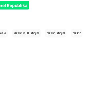
nel Republika
esia
dzikir MUI istiqlal
dzikir istiqlal
dzikir