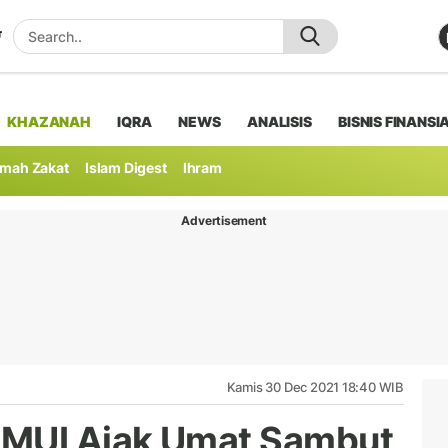
KHAZANAH
IQRA
NEWS
ANALISIS
BISNIS FINANSI
mah Zakat
Islam Digest
Ihram
Advertisement
Kamis 30 Dec 2021 18:40 WIB
 MUI Ajak Umat Sambut