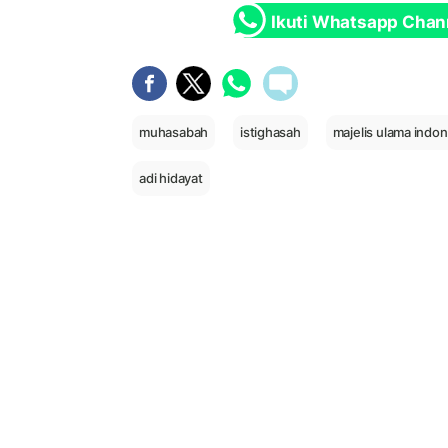
Ikuti Whatsapp Chan
muhasabah
istighasah
majelis ulama indon
adi hidayat