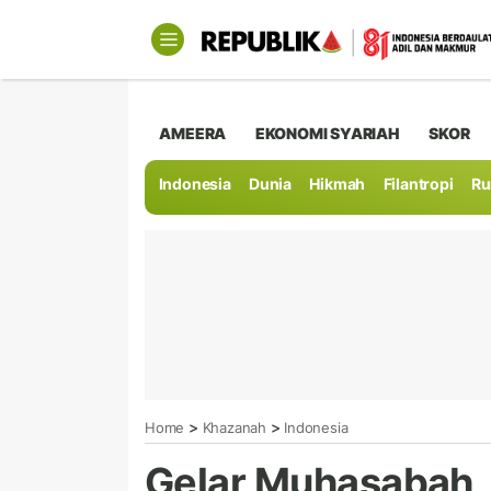
AMEERA
EKONOMI SYARIAH
SKOR
Indonesia
Dunia
Hikmah
Filantropi
Ru
>
>
Home
Khazanah
Indonesia
Gelar Muhasabah,