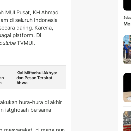
wah MUI Pusat, KH Ahmad
Selas
am di seluruh Indonesia
Men
secara daring. Karena,
bagai platform. Di
outube
TVMUI.
Kiai Miftachul Akhyar
kan
dan Pesan Tersirat
an
Ahwa
akukan hura-hura di akhir
an istghosah bersama
an masyarakat, di mana pun