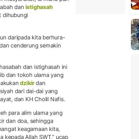
sabah dan
istighasah
at dihubungi
hun daripada kita berhura-
dan cenderung semakin
hasabah dan istighasah ini
aib dan tokoh ulama yang
lakukan
dzikir
dan
siyah dari dai-dai yang
ayat, dan KH Cholil Nafis.
leh para alim ulama yang
kir dan doa, sehingga
ngat keagamaan kita,
ta kepada Allah SWT,” ucap