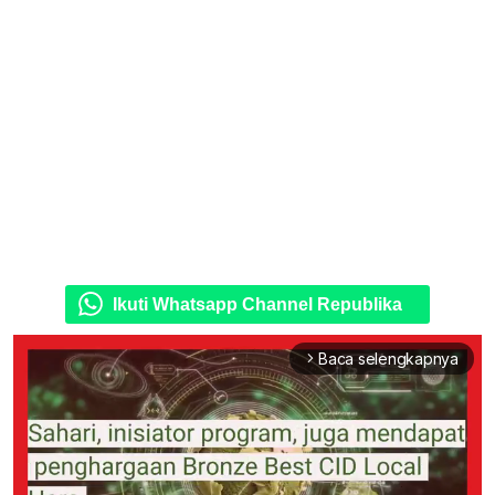
Ikuti Whatsapp Channel Republika
Baca selengkapnya
arrow_forward_ios