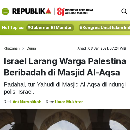
Hot Topics:
#Gubernur BI Mundur
#Kongres Umat Islam In
Khazanah
Dunia
Ahad , 03 Jan 2021, 07:24 WIB
Israel Larang Warga Palestina
Beribadah di Masjid Al-Aqsa
Padahal, tur Yahudi di Masjid Al-Aqsa dilindungi
polisi Israel.
Red:
Ani Nursalikah
Rep:
Umar Mukhtar