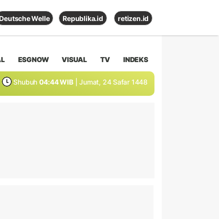
Deutsche Welle
Republika.id
retizen.id
AL
ESGNOW
VISUAL
TV
INDEKS
Shubuh
04:44 WIB
| Jumat, 24 Safar 1448