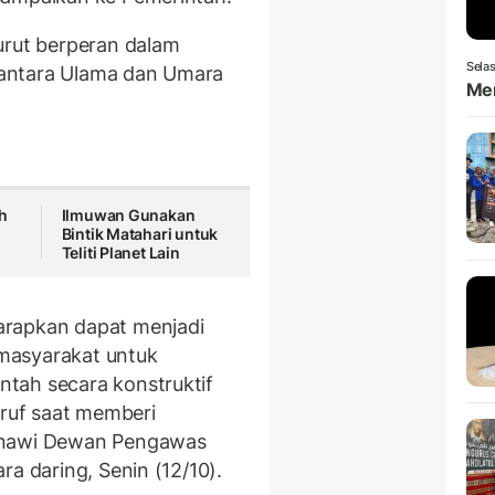
urut berperan dalam
Selas
antara Ulama dan Umara
Men
h
Ilmuwan Gunakan
Bintik Matahari untuk
Teliti Planet Lain
arapkan dapat menjadi
masyarakat untuk
tah secara konstruktif
'ruf saat memberi
Sanawi Dewan Pengawas
ra daring, Senin (12/10).