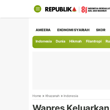
AMEERA
EKONOMI SYARIAH
SKOR
Indonesia
Dunia
Hikmah
Filantropi
Ru
>
>
Home
Khazanah
Indonesia
Wapres Keluarkan 