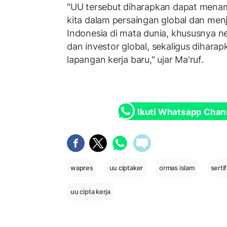
"UU tersebut diharapkan dapat mena
kita dalam persaingan global dan menj
Indonesia di mata dunia, khususnya 
dan investor global, sekaligus dihar
lapangan kerja baru," ujar Ma'ruf.
Ikuti Whatsapp Chan
wapres
uu ciptaker
ormas islam
sertif
uu cipta kerja