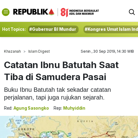
Hot Topics:
#Gubernur BI Mundur
#Kongres Umat Islam In
Khazanah
Islam Digest
Senin , 30 Sep 2019, 14:30 WIB
Catatan Ibnu Batutah Saat
Tiba di Samudera Pasai
Buku Ibnu Batutah tak sekadar catatan
perjalanan, tapi juga rujukan sejarah.
Red:
Agung Sasongko
Rep:
Muhyiddin