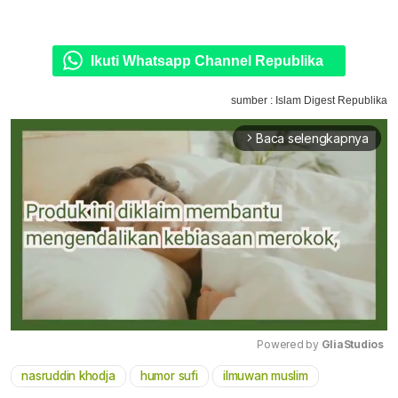
Ikuti Whatsapp Channel Republika
sumber : Islam Digest Republika
Baca selengkapnya
arrow_forward_ios
Powered by 
GliaStudios
nasruddin khodja
humor sufi
ilmuwan muslim
Mute