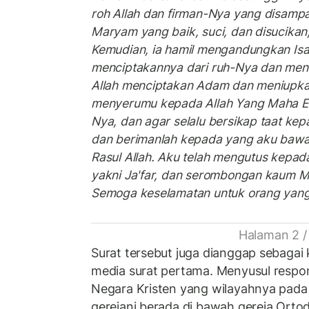
roh Allah dan firman-Nya yang disam
Maryam yang baik, suci, dan disucikan,
Kemudian, ia hamil mengandungkan Isa 
menciptakannya dari ruh-Nya dan me
Allah menciptakan Adam dan meniupk
menyerumu kepada Allah Yang Maha Esa
Nya, dan agar selalu bersikap taat kepa
dan berimanlah kepada yang aku baw
Rasul Allah. Aku telah mengutus kepad
yakni Ja'far, dan serombongan kaum M
Semoga keselamatan untuk orang yang
Halaman 2 /
Surat tersebut juga dianggap sebagai
media surat pertama. Menyusul respons
Negara Kristen yang wilayahnya pada w
gerejani berada di bawah gereja Ortodo