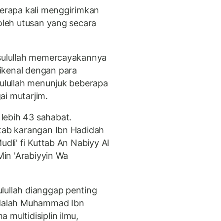
berapa kali menggirimkan
 oleh utusan yang secara
asulullah memercayakannya
ikenal dengan para
sulullah menunjuk beberapa
ai mutarjim.
lebih 43 sahabat.
itab karangan Ibn Hadidah
dli' fi Kuttab An Nabiyy Al
 Min 'Arabiyyin Wa
lullah dianggap penting
 Adalah Muhammad Ibn
 multidisiplin ilmu,