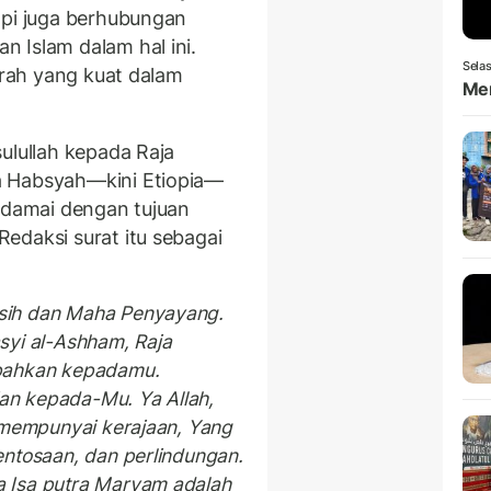
api juga berhubungan
 Islam dalam hal ini.
Selas
jarah yang kuat dalam
Men
ulullah kepada Raja
a Habsyah—kini Etiopia—
i damai dengan tujuan
edaksi surat itu sebagai
sih dan Maha Penyayang.
syi al-Ashham, Raja
mpahkan kepadamu.
n kepada-Mu. Ya Allah,
 mempunyai kerajaan, Yang
ntosaan, dan perlindungan.
 Isa putra Maryam adalah