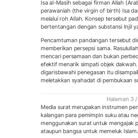
Isa al-Masih sebagai firman Allah (Ara
perawaniah (the virgin of birth) Isa d
melalui roh Allah. Konsep tersebut pa
bertentangan dengan substansi Injil y
Pencamtuman pandangan tersebut dini
memberikan persepsi sama. Rasulull
mencari persamaan dan bukan perbeda
efektif menarik simpati objek dakwah.
digarisbawahi penegasan itu disampaik
meletakkan syahadat di pembukaan su
Halaman 3 /
Media surat merupakan instrumen pent
kalangan para pemimpin suku atau neg
menggunakan surat untuk mengajak p
ataupun bangsa untuk memeluk Islam