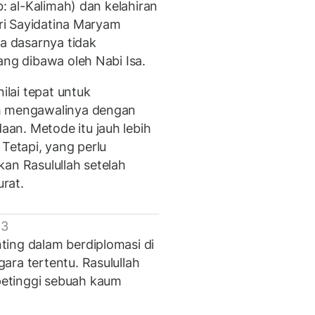
b: al-Kalimah) dan kelahiran
ari Sayidatina Maryam
da dasarnya tidak
ang dibawa oleh Nabi Isa.
lai tepat untuk
ah mengawalinya dengan
an. Metode itu jauh lebih
 Tetapi, yang perlu
an Rasulullah setelah
rat.
 3
ing dalam berdiplomasi di
ara tertentu. Rasulullah
etinggi sebuah kaum
.