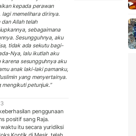
paikan kepada perawan
 lagi memelihara dirinya.
dan Allah telah
niupkannya, sebagaimana
annya. Sesungguhnya, aku
, tidak ada sekutu bagi-
da-Nya, lalu ikutlah aku
a karena sesungguhnya aku
amu anak laki-laki pamanku,
uslimin yang menyertainya.
 mengikuti petunjuk.”
 3
 keberhasilan penggunaan
 positif sang Raja.
aktu itu secara yuridiksi
ks Koptik di Mesir, telah