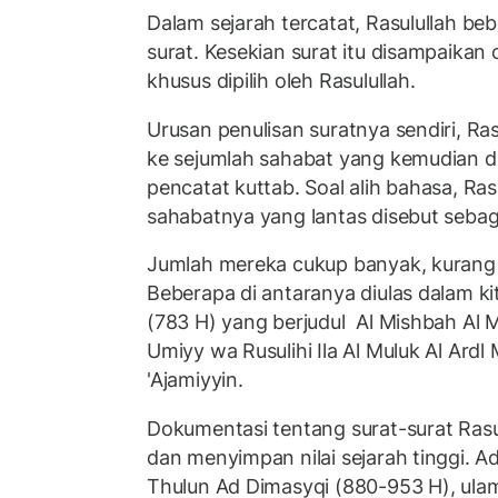
Dalam sejarah tercatat, Rasulullah be
surat. Kesekian surat itu disampaikan
khusus dipilih oleh Rasulullah.
Urusan penulisan suratnya sendiri, R
ke sejumlah sahabat yang kemudian d
pencatat kuttab. Soal alih bahasa, Ra
sahabatnya yang lantas disebut sebag
Jumlah mereka cukup banyak, kurang 
Beberapa di antaranya diulas dalam k
(783 H) yang berjudul Al Mishbah Al Mu
Umiyy wa Rusulihi Ila Al Muluk Al Ardl
'Ajamiyyin.
Dokumentasi tentang surat-surat Rasu
dan menyimpan nilai sejarah tinggi.
Thulun Ad Dimasyqi (880-953 H), ulama