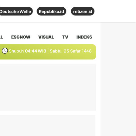
Deutsche Welle
Republika.id
retizen.id
AL
ESGNOW
VISUAL
TV
INDEKS
Shubuh
04:44 WIB
| Sabtu, 25 Safar 1448