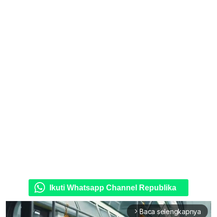
Ikuti Whatsapp Channel Republika
Baca selengkapnya
arrow_forward_ios