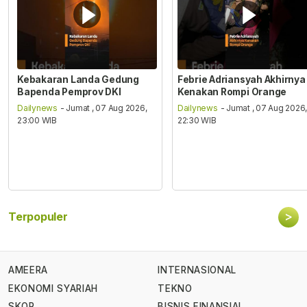
Kebakaran Landa Gedung
Febrie Adriansyah Akhirnya
Bapenda Pemprov DKI
Kenakan Rompi Orange
Dailynews
- Jumat , 07 Aug 2026,
Dailynews
- Jumat , 07 Aug 2026
23:00 WIB
22:30 WIB
>
Terpopuler
AMEERA
INTERNASIONAL
EKONOMI SYARIAH
TEKNO
SKOR
BISNIS FINANSIAL