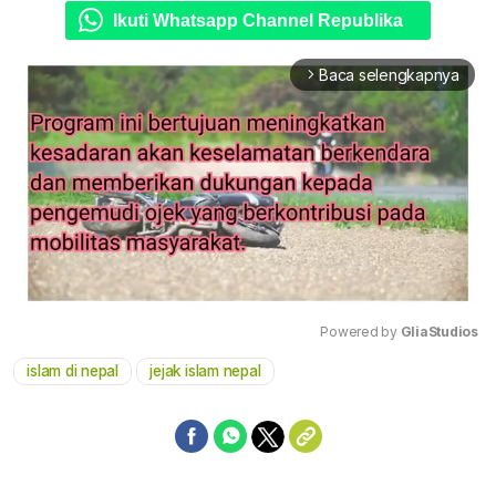
Ikuti Whatsapp Channel Republika
Baca selengkapnya
arrow_forward_ios
Powered by 
GliaStudios
islam di nepal
jejak islam nepal
Mute