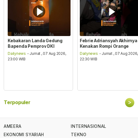
Kebakaran Landa Gedung
Febrie Adriansyah Akhirnya
Bapenda Pemprov DKI
Kenakan Rompi Orange
Dailynews
- Jumat , 07 Aug 2026,
Dailynews
- Jumat , 07 Aug 2026
23:00 WIB
22:30 WIB
>
Terpopuler
AMEERA
INTERNASIONAL
EKONOMI SYARIAH
TEKNO