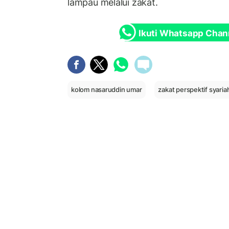
lampau melalui zakat.
Ikuti Whatsapp Chan
kolom nasaruddin umar
zakat perspektif syaria