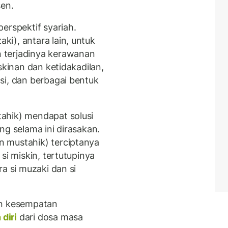
sen.
erspektif syariah.
i), antara lain, untuk
 terjadinya kerawanan
skinan dan ketidakadilan,
si, dan berbagai bentuk
ahik) mendapat solusi
ng selama ini dirasakan.
 mustahik) terciptanya
si miskin, tertutupinya
a si muzaki dan si
an kesempatan
diri
dari dosa masa