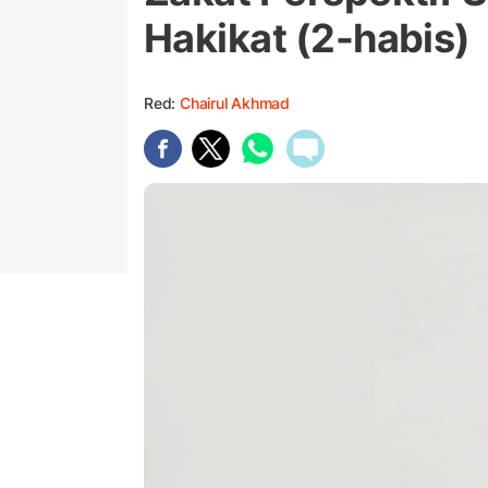
Hakikat (2-habis)
Red:
Chairul Akhmad