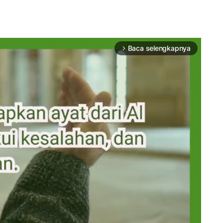
Baca selengkapnya
arrow_forward_ios