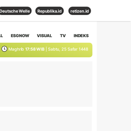
Deutsche Welle
Republika.id
retizen.id
AL
ESGNOW
VISUAL
TV
INDEKS
Maghrib
17:58 WIB
| Sabtu, 25 Safar 1448