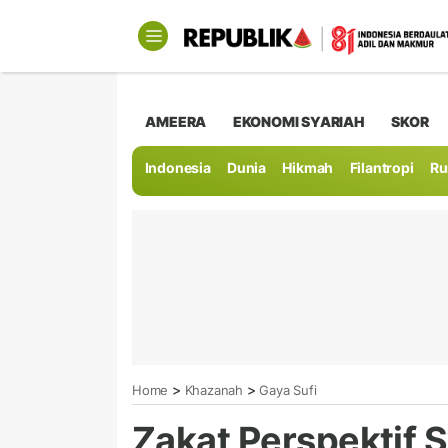
AMEERA
EKONOMI SYARIAH
SKOR
Indonesia
Dunia
Hikmah
Filantropi
Ru
>
>
Home
Khazanah
Gaya Sufi
Zakat Perspektif S