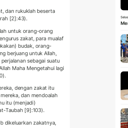
at, dan rukuklah beserta
Selas
rah [2]:43).
Men
lah untuk orang-orang
pengurus zakat, para mualaf
ekakan) budak, orang-
g berjuang untuk Allah,
perjalanan sebagai suatu
 Allah Maha Mengetahui lagi
0).
ereka, dengan zakat itu
 mereka, dan mendoalah
 itu (menjadi)
at-Taubah [9]:103).
ib dikeluarkan zakatnya,