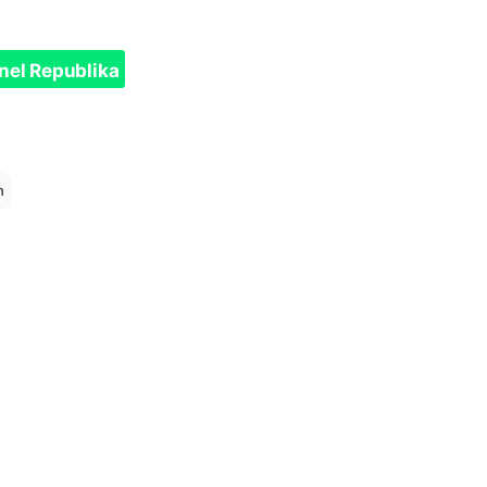
nel Republika
h