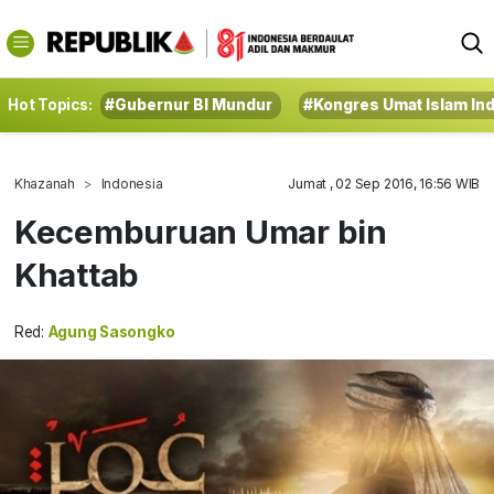
Hot Topics:
#Gubernur BI Mundur
#Kongres Umat Islam In
Khazanah
Indonesia
Jumat , 02 Sep 2016, 16:56 WIB
Kecemburuan Umar bin
Khattab
Red:
Agung Sasongko