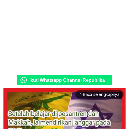
Ikuti Whatsapp Channel Republika
Baca selengkapnya
arrow_forward_ios