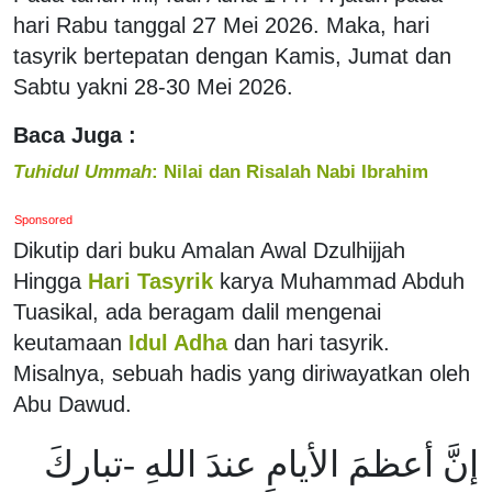
hari Rabu tanggal 27 Mei 2026. Maka, hari
tasyrik bertepatan dengan Kamis, Jumat dan
Sabtu yakni 28-30 Mei 2026.
Baca Juga :
Tuhidul Ummah
: Nilai dan Risalah Nabi Ibrahim
Sponsored
Dikutip dari buku Amalan Awal Dzulhijjah
Hingga
Hari Tasyrik
karya Muhammad Abduh
Tuasikal, ada beragam dalil mengenai
keutamaan
Idul Adha
dan hari tasyrik.
Misalnya, sebuah hadis yang diriwayatkan oleh
Abu Dawud.
إنَّ أعظمَ الأيامِ عندَ اللهِ -تباركَ