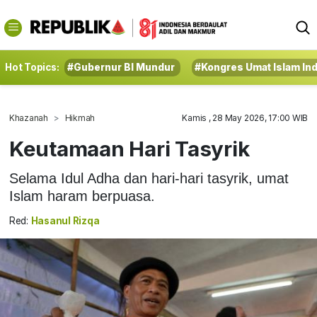
Hot Topics:
#Gubernur BI Mundur
#Kongres Umat Islam In
Khazanah
Hikmah
Kamis , 28 May 2026, 17:00 WIB
Keutamaan Hari Tasyrik
Selama Idul Adha dan hari-hari tasyrik, umat
Islam haram berpuasa.
Red:
Hasanul Rizqa