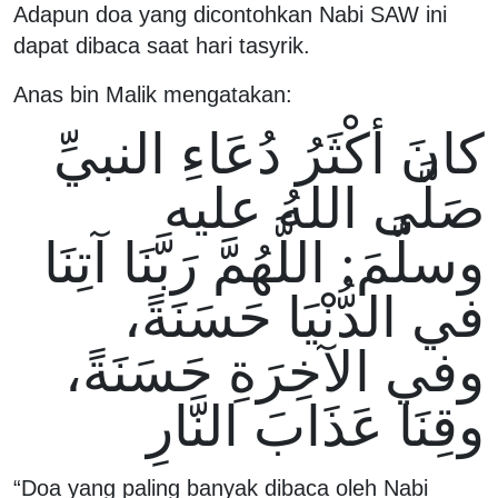
Adapun doa yang dicontohkan Nabi SAW ini
dapat dibaca saat hari tasyrik.
Anas bin Malik mengatakan:
كانَ أكْثَرُ دُعَاءِ النبيِّ
صَلَّى اللهُ عليه
وسلَّمَ: اللَّهُمَّ رَبَّنَا آتِنَا
في الدُّنْيَا حَسَنَةً،
وفي الآخِرَةِ حَسَنَةً،
وقِنَا عَذَابَ النَّارِ
“Doa yang paling banyak dibaca oleh Nabi