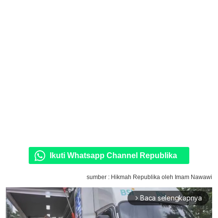
Ikuti Whatsapp Channel Republika
sumber : Hikmah Republika oleh Imam Nawawi
Baca selengkapnya
arrow_forward_ios