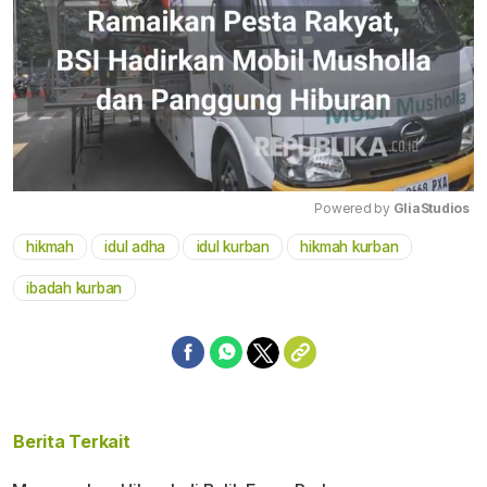
Powered by 
GliaStudios
hikmah
idul adha
idul kurban
hikmah kurban
Mute
ibadah kurban
Berita Terkait