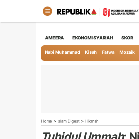
AMEERA
EKONOMI SYARIAH
SKOR
Nabi Muhammad
Kisah
Fatwa
Mozaik
>
>
Home
Islam Digest
Hikmah
Tuhidul Ummah
: N