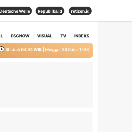
Deutsche Welle
Republika.id
retizen.id
AL
ESGNOW
VISUAL
TV
INDEKS
Shubuh
04:44 WIB
| Minggu, 26 Safar 1448