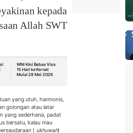
eyakinan kepada
saan Allah SWT.
i:
WNI Kini Bebas Visa
i
15 Hari ke Korsel
Mulai 28 Mei 2026
tuan yang utuh, harmonis,
n golongan atau latar
an yang sederhana, padat
us bersatu, kalau mau
 persaudaraan (
ukhuwah
)