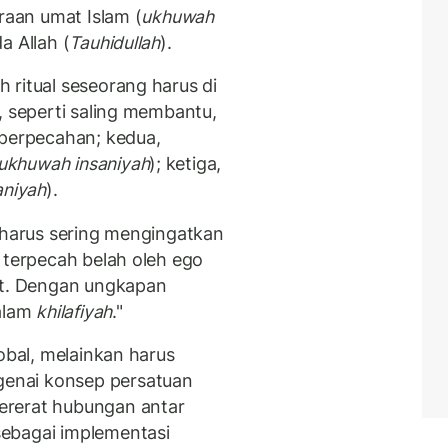
raan umat Islam (
ukhuwah
a Allah (
Tauhidullah
).
 ritual seseorang harus di
, seperti saling membantu,
 perpecahan; kedua,
ukhuwah insaniyah
); ketiga,
niyah
).
h harus sering mengingatkan
 terpecah belah oleh ego
t. Dengan ungkapan
dalam
khilafiyah
."
obal, melainkan harus
nai konsep persatuan
ererat hubungan antar
ebagai implementasi