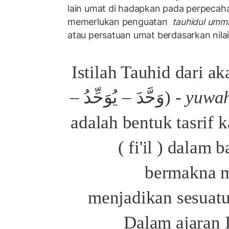
lain umat di hadapkan pada perpecah
memerlukan penguatan
tauhidul umm
atau persatuan umat berdasarkan nilai
Istilah Tauhid dari ak
–
يُوَحِّدُ
–
وَحَّدَ
(
- yuwa
) adalah bentuk tasrif 
( fi'il ) dalam
bermakna m
menjadikan sesuatu
Dalam ajaran I