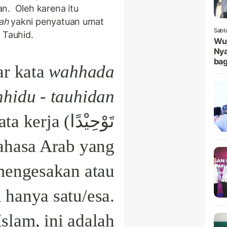
an.
Oleh karena itu
ah
yakni penyatuan umat
Sabt
 Tauhid.
Wuj
Nya
bag
ar kata
wahhada
hhidu - tauhidan
kata kerja
تَوْحِيْدًا
 bahasa Arab yang
engesakan atau
 hanya satu/esa.
slam, ini adalah