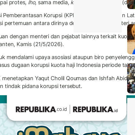
pai protes,
lho
, sama media,
kok
bisa sih namaku (dicat
i Pemberantasan Korupsi (KPK) memeriksa Hilman Lati
asi pertemuan antara dirinya dengan mantan menteri 
an dengan menteri dan pejabat lainnya terkait kuota h
anten, Kamis (21/5/2026).
uk mendalami upaya asosiasi ataupun biro penyelenggar
sus dugaan korupsi kuota haji Indonesia periode tah
K menetapkan Yaqut Cholil Qoumas dan Ishfah Abidal Az
 tindak pidana korupsi tersebut.