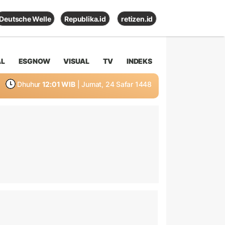
Deutsche Welle
Republika.id
retizen.id
AL
ESGNOW
VISUAL
TV
INDEKS
Dhuhur
12:01 WIB
| Jumat, 24 Safar 1448