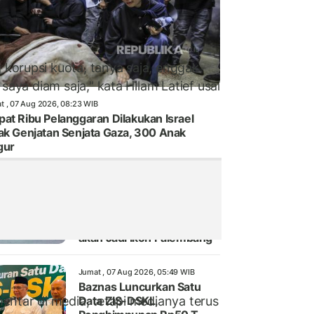
korupsi kuota, tanya saja, enggak
saya diam saja," kata Hilam Latief usai
t , 07 Aug 2026, 08:23 WIB
at Ribu Pelanggaran Dilakukan Israel
ak Genjatan Senjata Gaza, 300 Anak
gur
Jumat , 07 Aug 2026, 06:00 WIB
Direhabilitasi dengan
Konsep Kerajaan Sriwijaya,
Masjid Al Fathul Akbar
akan Jadi Ikon Palembang
Jumat , 07 Aug 2026, 05:49 WIB
Baznas Luncurkan Satu
entar di media, tetapi medianya terus
Data ZIS-DSKL,