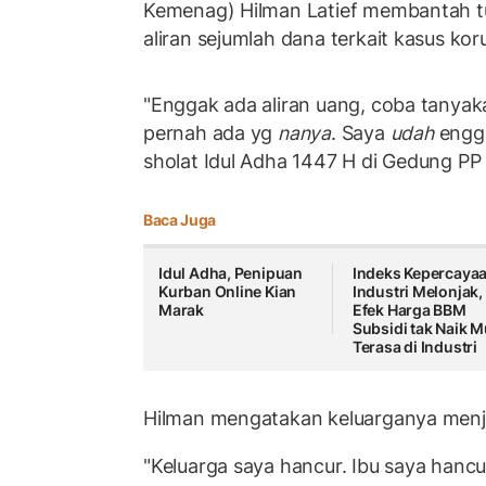
Kemenag) Hilman Latief membantah t
aliran sejumlah dana terkait kasus koru
"Enggak ada aliran uang, coba tanyak
pernah ada yg
nanya
. Saya
udah
engga
sholat Idul Adha 1447 H di Gedung P
Baca Juga
Idul Adha, Penipuan
Indeks Kepercaya
Kurban Online Kian
Industri Melonjak,
Marak
Efek Harga BBM
Subsidi tak Naik M
Terasa di Industri
Hilman mengatakan keluarganya menja
"Keluarga saya hancur. Ibu saya hanc