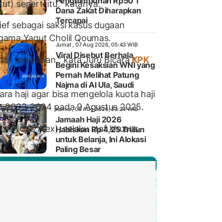
Penghimpunan Rp50 T
ut) seperti itu," katanya.
Dana Zakat Diharapkan
Tercapai
ef sebagai saksi kasus dugaan
agama Yaqut Cholil Qoumas.
Jumat , 07 Aug 2026, 05:43 WIB
Viral Disebut Berhala,
aji tambahan," kata Juru Bicara
KPK
Begini Kesaksian WNI yang
Pernah Melihat Patung
Najma di Al Ula, Saudi
a haji agar bisa mengelola kuota haji
un 2023-2024 pada 9 Agustus 2025.
Kamis , 06 Aug 2026, 23:24 WIB
Jamaah Haji 2026
iz (Gus Alex), selaku staf khusus
Habiskan Rp 4,25 Triliun
untuk Belanja, Ini Alokasi
Paling Besar