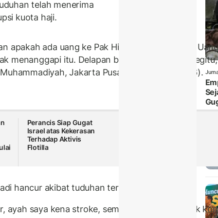
uduhan telah menerima
psi kuota haji.
an apakah ada uang ke Pak Hilman? Enggak ada. Uang 
k menanggapi itu. Delapan bulan ditulis media begitu, 
P Muhammadiyah, Jakarta Pusat, Rabu (27/5/2026).
Juma
Emp
Sej
Gu
an
Perancis Siap Gugat
Israel atas Kekerasan
Terhadap Aktivis
ulai
Flotilla
di hancur akibat tuduhan tersebut.
ur, ayah saya kena stroke, semuanya. Saya enggak kom