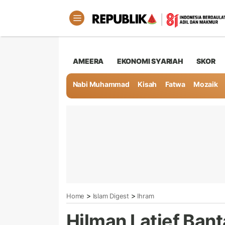
AMEERA
EKONOMI SYARIAH
SKOR
Nabi Muhammad
Kisah
Fatwa
Mozaik
>
>
Home
Islam Digest
Ihram
Hilman Latief Ban