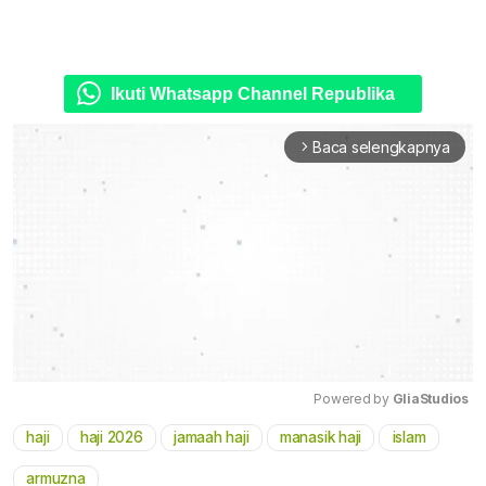
Ikuti Whatsapp Channel Republika
Baca selengkapnya
arrow_forward_ios
Powered by 
GliaStudios
haji
haji 2026
jamaah haji
manasik haji
islam
Mute
armuzna