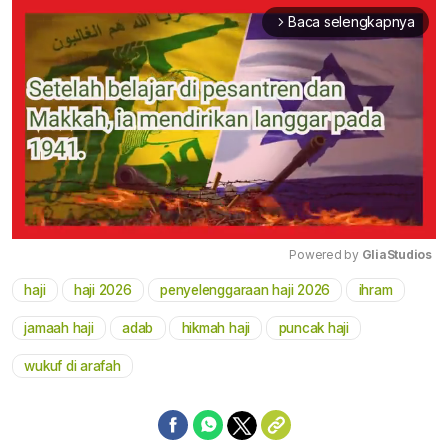
Baca selengkapnya
arrow_forward_ios
Powered by 
GliaStudios
haji
haji 2026
penyelenggaraan haji 2026
ihram
Mute
jamaah haji
adab
hikmah haji
puncak haji
wukuf di arafah