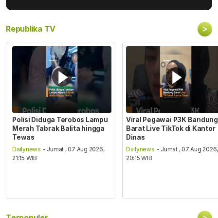
>
Republika TV
Polisi Diduga Terobos Lampu
Viral Pegawai P3K Bandung
Merah Tabrak Balita hingga
Barat Live TikTok di Kantor
Tewas
Dinas
Dailynews
- Jumat , 07 Aug 2026,
Dailynews
- Jumat , 07 Aug 2026
21:15 WIB
20:15 WIB
>
Terpopuler