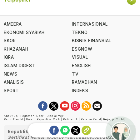
AMEERA
INTERNASIONAL
EKONOMI SYARIAH
TEKNO
SKOR
BISNIS FINANSIAL
KHAZANAH
ESGNOW
IQRA
VISUAL
ISLAM DIGEST
ENGLISH
NEWS
TV
ANALISIS
RAMADHAN
SPORT
INDEKS
About Us
|
Pedoman Siber
|
Disclaimer
Republika.id
|
Ihram.republika.co.id
|
Retizen.id
|
Rejabar.co.id
|
Rejogja.co.id
|
Republika telah diverifikasi oleh Dewan Pers
Sertifikat Nomor 1058/DP-Verifikasi/K/XII/2022