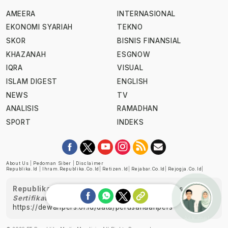
AMEERA
INTERNASIONAL
EKONOMI SYARIAH
TEKNO
SKOR
BISNIS FINANSIAL
KHAZANAH
ESGNOW
IQRA
VISUAL
ISLAM DIGEST
ENGLISH
NEWS
TV
ANALISIS
RAMADHAN
SPORT
INDEKS
About Us
|
Pedoman Siber
|
Disclaimer
Republika.id
|
Ihram.republika.co.id
|
Retizen.id
|
Rejabar.co.id
|
Rejogja.co.id
|
Republika telah diverifikasi oleh Dewan Pers
Sertifikat Nomor 1058/DP-Verifikasi/K/XII/2022
https://dewanpers.or.id/data/perusahaanpers
Ask me!