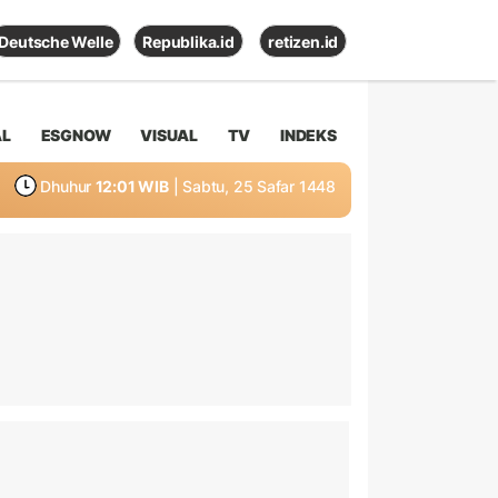
Deutsche Welle
Republika.id
retizen.id
AL
ESGNOW
VISUAL
TV
INDEKS
Dhuhur
12:01 WIB
| Sabtu, 25 Safar 1448