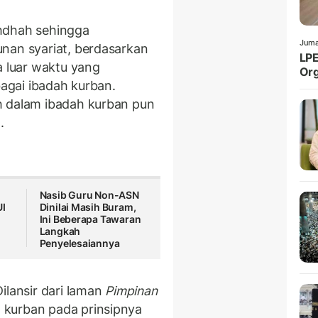
hdhah sehingga
Juma
nan syariat, berdasarkan
LPE
a luar waktu yang
Org
bagai ibadah kurban.
h dalam ibadah kurban pun
.
Nasib Guru Non-ASN
UI
Dinilai Masih Buram,
Ini Beberapa Tawaran
Langkah
Penyelesaiannya
ilansir dari laman
Pimpinan
n kurban pada prinsipnya