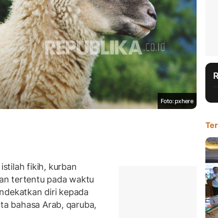
Foto: pxhere
Ter
tilah fikih, kurban
an tertentu pada waktu
ndekatkan diri kepada
ata bahasa Arab, qaruba,