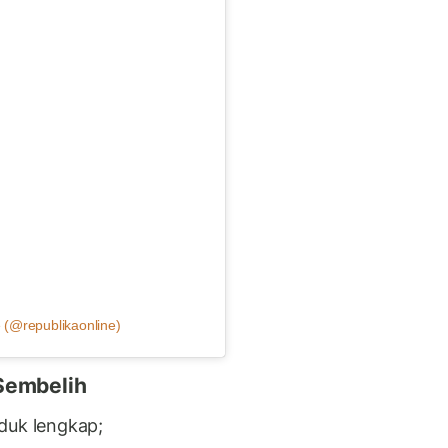
 (@republikaonline)
Sembelih
duk lengkap;