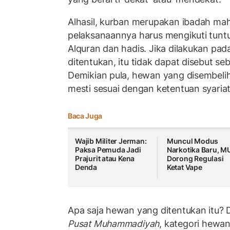
Alhasil, kurban merupakan ibadah ma
pelaksanaannya harus mengikuti tuntu
Alquran dan hadis. Jika dilakukan pad
ditentukan, itu tidak dapat disebut se
Demikian pula, hewan yang disembeli
mesti sesuai dengan ketentuan syariat
Baca Juga
Wajib Militer Jerman:
Muncul Modus
Paksa Pemuda Jadi
Narkotika Baru, M
Prajurit atau Kena
Dorong Regulasi
Denda
Ketat Vape
Apa saja hewan yang ditentukan itu? D
Pusat Muhammadiyah
, kategori hewa