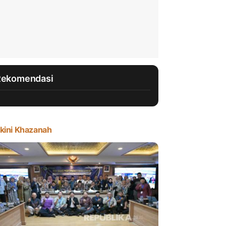
Rekomendasi
kini Khazanah