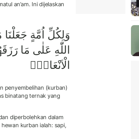
tul an’am. Ini dijelaskan
وَلِكُلِّ اُمَّةٍ جَعَلْنَا
اللّٰهِ عَلٰى مَا رَزَقَه
الْاَنْعَامِۗ
kan penyembelihan (kurban)
s binatang ternak yang
dan diperbolehkan dalam
 hewan kurban ialah: sapi,