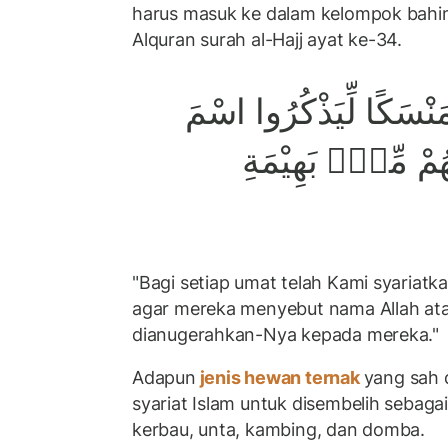
harus masuk ke dalam kelompok bahima
Alquran surah al-Hajj ayat ke-34.
 مَنْسَكًا لِّيَذْكُرُوا اسْمَ
ُمْ مِّنْۢ بَهِيْمَةِ
"Bagi setiap umat telah Kami syariat
agar mereka menyebut nama Allah ata
dianugerahkan-Nya kepada mereka."
Adapun
jenis hewan ternak
yang sah 
syariat Islam untuk disembelih sebagai
kerbau, unta, kambing, dan domba.