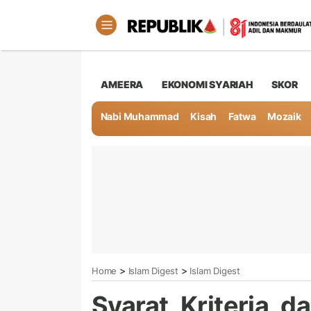
AMEERA
EKONOMI SYARIAH
SKOR
Nabi Muhammad
Kisah
Fatwa
Mozaik
>
>
Home
Islam Digest
Islam Digest
Syarat, Kriteria,