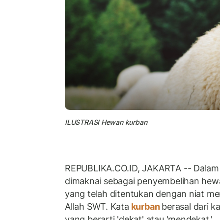
ILUSTRASI Hewan kurban
REPUBLIKA.CO.ID, JAKARTA -- Dalam is
dimaknai sebagai penyembelihan hew
yang telah ditentukan dengan niat me
Allah SWT. Kata
kurban
berasal dari k
yang berarti 'dekat' atau 'mendekat.'