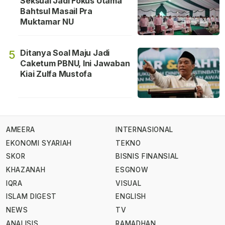
Seksual Jadi Fokus Utama
Bahtsul Masail Pra
Muktamar NU
Ditanya Soal Maju Jadi
5
Caketum PBNU, Ini Jawaban
Kiai Zulfa Mustofa
AMEERA
INTERNASIONAL
EKONOMI SYARIAH
TEKNO
SKOR
BISNIS FINANSIAL
KHAZANAH
ESGNOW
IQRA
VISUAL
ISLAM DIGEST
ENGLISH
NEWS
TV
ANALISIS
RAMADHAN