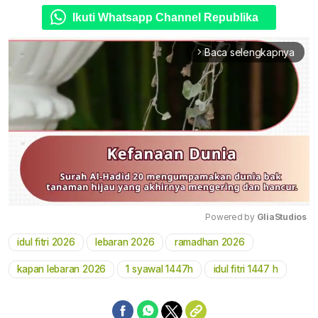
Ikuti Whatsapp Channel Republika
Baca selengkapnya
arrow_forward_ios
Powered by 
GliaStudios
idul fitri 2026
lebaran 2026
ramadhan 2026
Mute
kapan lebaran 2026
1 syawal 1447h
idul fitri 1447 h