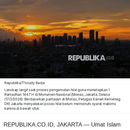
Republika/Thoudy Badai
Lanskap langit saat proses pengamatan hilal guna menetapkan 1
Ramadhan 1447 H di Monumen Nasional (Monas, Jakarta, Selasa
(17/2/2026). Berdasarkan pantauan di Monas, Petugas Kanwil Kemenag
DKI Jakarta menyatakan posisi hilal belum memenuhi syarat mabims
karena di bawah ufuk.
REPUBLIKA.CO.ID,
JAKARTA — Umat Islam