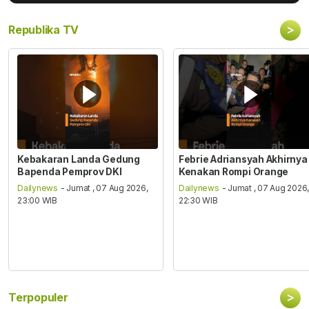
>
Republika TV
Kebakaran Landa Gedung
Febrie Adriansyah Akhirnya
Bapenda Pemprov DKI
Kenakan Rompi Orange
Dailynews
- Jumat , 07 Aug 2026,
Dailynews
- Jumat , 07 Aug 2026
23:00 WIB
22:30 WIB
>
Terpopuler