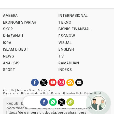
AMEERA
INTERNASIONAL
EKONOMI SYARIAH
TEKNO
SKOR
BISNIS FINANSIAL
KHAZANAH
ESGNOW
IQRA
VISUAL
ISLAM DIGEST
ENGLISH
NEWS
TV
ANALISIS
RAMADHAN
SPORT
INDEKS
About Us
|
Pedoman Siber
|
Disclaimer
Republika.id
|
Ihram.republika.co.id
|
Retizen.id
|
Rejabar.co.id
|
Rejogja.co.id
|
Republika telah diverifikasi oleh Dewan Pers
Sertifikat Nomor 1058/DP-Verifikasi/K/XII/2022
https://dewanpers.or.id/data/perusahaanpers
Ask me!