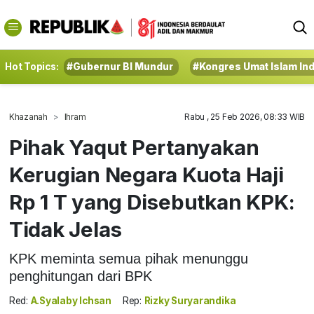
Hot Topics:
#Gubernur BI Mundur
#Kongres Umat Islam In
Khazanah
Ihram
Rabu , 25 Feb 2026, 08:33 WIB
Pihak Yaqut Pertanyakan
Kerugian Negara Kuota Haji
Rp 1 T yang Disebutkan KPK:
Tidak Jelas
KPK meminta semua pihak menunggu
penghitungan dari BPK
Red:
A.Syalaby Ichsan
Rep:
Rizky Suryarandika