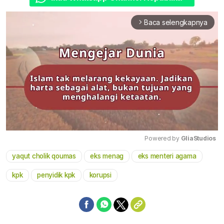
Baca selengkapnya
arrow_forward_ios
Powered by 
GliaStudios
yaqut cholik qoumas
eks menag
eks menteri agama
Mute
kpk
penyidik kpk
korupsi