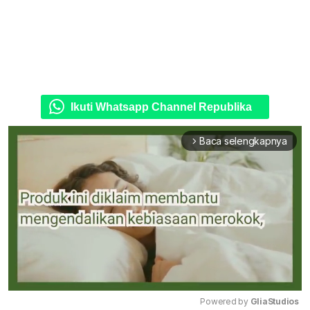
Ikuti Whatsapp Channel Republika
Baca selengkapnya
arrow_forward_ios
Powered by 
GliaStudios