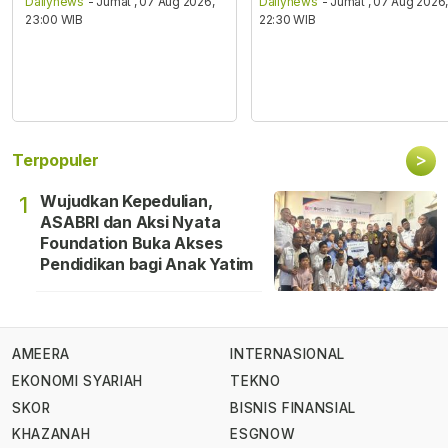
Dailynews
- Jumat , 07 Aug 2026,
Dailynews
- Jumat , 07 Aug 2026
23:00 WIB
22:30 WIB
>
Terpopuler
Wujudkan Kepedulian,
1
ASABRI dan Aksi Nyata
Foundation Buka Akses
Pendidikan bagi Anak Yatim
AMEERA
INTERNASIONAL
EKONOMI SYARIAH
TEKNO
SKOR
BISNIS FINANSIAL
KHAZANAH
ESGNOW