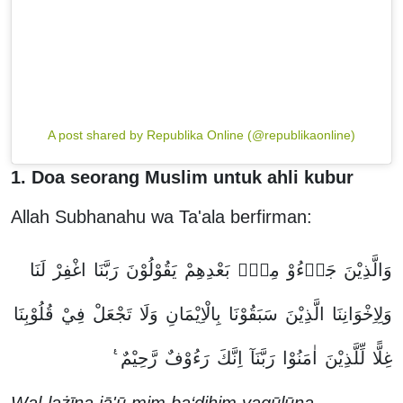
A post shared by Republika Online (@republikaonline)
1. Doa seorang Muslim untuk ahli kubur
Allah Subhanahu wa Ta'ala berfirman:
وَالَّذِيْنَ
جَاۤءُوْ
مِنْۢ
بَعْدِهِمْ
يَقُوْلُوْنَ
رَبَّنَا
اغْفِرْ
لَنَا
وَلِاِخْوَانِنَا
الَّذِيْنَ
سَبَقُوْنَا
بِالْاِيْمَانِ
وَلَا
تَجْعَلْ
فِيْ
قُلُوْبِنَا
غِلًّا
لِّلَّذِيْنَ
اٰمَنُوْا
رَبَّنَآ
اِنَّكَ
رَءُوْفٌ
رَّحِيْمٌ