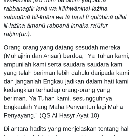
Wal-lażīna jā'ū mim ba‘dihim yaqūlūna
rabbanagfir lanā wa li'ikhwāninal-lażīna
sabaqūnā bil-īmāni wa lā taj‘al fī qulūbinā gillal
lil-lażīna āmanū rabbanā innaka ra'ūfur
raḥīm(un).
Orang-orang yang datang sesudah mereka
(Muhajirin dan Ansar) berdoa, “Ya Tuhan kami,
ampunilah kami serta saudara-saudara kami
yang telah beriman lebih dahulu daripada kami
dan janganlah Engkau jadikan dalam hati kami
kedengkian terhadap orang-orang yang
beriman. Ya Tuhan kami, sesungguhnya
Engkaulah Yang Maha Penyantun lagi Maha
Penyayang.” (QS Al-Hasyr Ayat 10)
Di antara hadits yang menjelaskan tentang hal