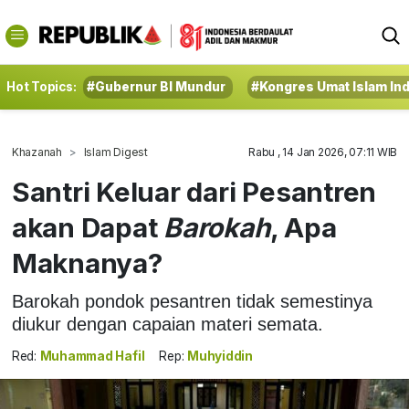
Hot Topics:
#Gubernur BI Mundur
#Kongres Umat Islam In
Khazanah
Islam Digest
Rabu , 14 Jan 2026, 07:11 WIB
Santri Keluar dari Pesantren
akan Dapat
Barokah
, Apa
Maknanya?
Barokah pondok pesantren tidak semestinya
diukur dengan capaian materi semata.
Red:
Muhammad Hafil
Rep:
Muhyiddin