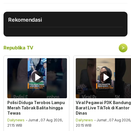
Rekomendasi
>
Republika TV
Polisi Diduga Terobos Lampu
Viral Pegawai P3K Bandung
Merah Tabrak Balita hingga
Barat Live TikTok di Kantor
Tewas
Dinas
Dailynews
- Jumat , 07 Aug 2026,
Dailynews
- Jumat , 07 Aug 2026
21:15 WIB
20:15 WIB