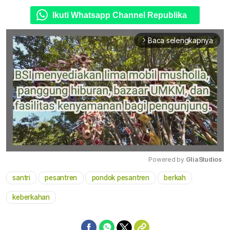
Ikuti Whatsapp Channel Republika
Baca selengkapnya
arrow_forward_ios
Powered by 
GliaStudios
santri
pesantren
pondok pesantren
berkah
Mute
keberkahan