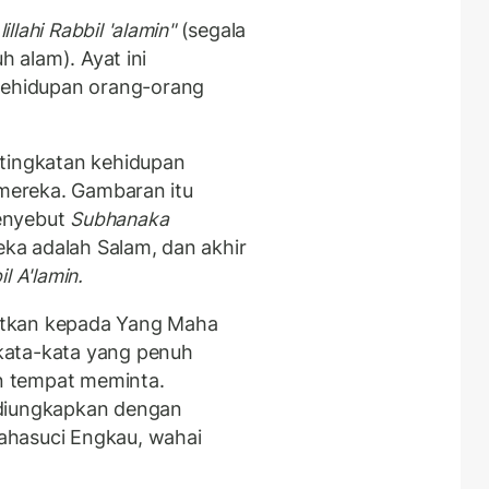
illahi Rabbil 'alamin"
(segala
h alam). Ayat ini
ehidupan orang-orang
 tingkatan kehidupan
 mereka. Gambaran itu
enyebut
Subhanaka
a adalah Salam, dan akhir
l A'lamin.
atkan kepada Yang Maha
kata-kata yang penuh
n tempat meminta.
 diungkapkan dengan
hasuci Engkau, wahai