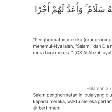
نَهُ سَلَامٌ ۚ وَأَعَدَّ لَهُمْ أَجْرًا
“Penghormatan mereka (orang-orang 
menemui-Nya ialah, "Salam," dan Dia
mulia bagi mereka.” (QS Al Ahzab ay
Halaman 2 /
Salam penghormatan ini pula yang diu
kepada mereka, waktu mereka pertama
ﷻ berfirman: