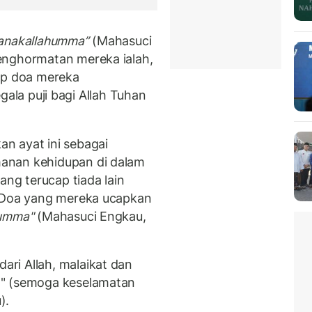
anakallahumma”
(Mahasuci
enghormatan mereka ialah,
up doa mereka
gala puji bagi Allah Tuhan
n ayat ini sebagai
anan kehidupan di dalam
ang terucap tiada lain
humma"
(Mahasuci Engkau,
ri Allah, malaikat dan
m" (semoga keselamatan
).