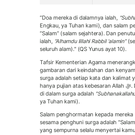
“Doa mereka di dalamnya ialah,
"Subh
Engkau, ya Tuhan kami), dan salam p
“Salam” (salam sejahtera). Dan penut
ialah,
“Alhamdu lillahi Rabbil ‘alamin”
(se
seluruh alam)." (QS Yunus ayat 10).
Tafsir Kementerian Agama menerangka
gambaran dari keindahan dan kenyam
surga adalah setiap kata dan kalimat y
hanya pujian atas kebesaran Allah ﷻ. Doa yang mereka ucapkan
di dalam surga adalah
"Subhanakalla
ya Tuhan kami).
Salam penghormatan kepada mereka da
sesama penghuni surga adalah "Sala
yang sempurna selalu menyertai kamu