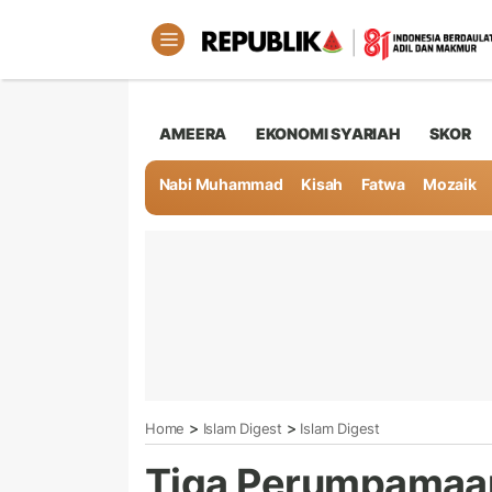
AMEERA
EKONOMI SYARIAH
SKOR
Nabi Muhammad
Kisah
Fatwa
Mozaik
>
>
Home
Islam Digest
Islam Digest
Tiga Perumpamaa