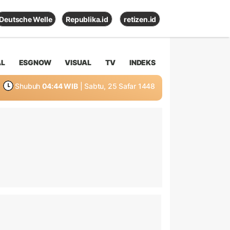
Deutsche Welle
Republika.id
retizen.id
AL
ESGNOW
VISUAL
TV
INDEKS
Shubuh
04:44 WIB
| Sabtu, 25 Safar 1448