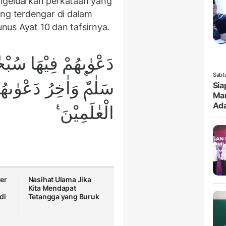
ngeluarkan perkataan yang
ang terdengar di dalam
Yunus Ayat 10 dan tafsirnya.
دَعْوٰىهُمْ فِيْهَا سُبْحٰ
Sabt
سَلٰمٌۚ وَاٰخِرُ دَعْوٰىهُم
Sia
Mar
Ada
الْعٰلَمِيْنَ ࣖ
er
Nasihat Ulama Jika
Kita Mendapat
di
Tetangga yang Buruk