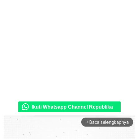
Ikuti Whatsapp Channel Republika
Baca selengkapnya
arrow_forward_ios