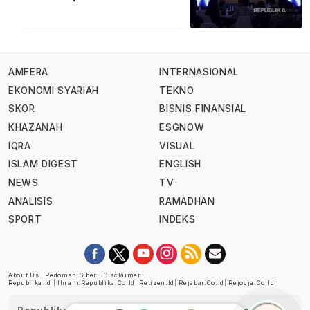
AMEERA
INTERNASIONAL
EKONOMI SYARIAH
TEKNO
SKOR
BISNIS FINANSIAL
KHAZANAH
ESGNOW
IQRA
VISUAL
ISLAM DIGEST
ENGLISH
NEWS
TV
ANALISIS
RAMADHAN
SPORT
INDEKS
About Us
|
Pedoman Siber
|
Disclaimer
Republika.id
|
Ihram.republika.co.id
|
Retizen.id
|
Rejabar.co.id
|
Rejogja.co.id
|