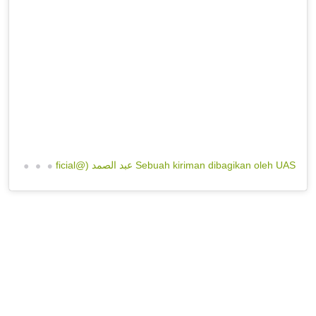
S
ebuah kiriman dibagikan oleh UAS عبد الصمد (@ustadzabdulsomad_official)