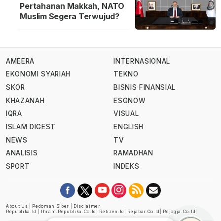
Pertahanan Makkah, NATO
Muslim Segera Terwujud?
AMEERA
INTERNASIONAL
EKONOMI SYARIAH
TEKNO
SKOR
BISNIS FINANSIAL
KHAZANAH
ESGNOW
IQRA
VISUAL
ISLAM DIGEST
ENGLISH
NEWS
TV
ANALISIS
RAMADHAN
SPORT
INDEKS
About Us
|
Pedoman Siber
|
Disclaimer
Republika.id
|
Ihram.republika.co.id
|
Retizen.id
|
Rejabar.co.id
|
Rejogja.co.id
|