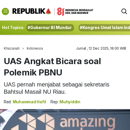
Hot Topics:
#Gubernur BI Mundur
#Kongres Umat Islam In
Khazanah
Indonesia
Jumat , 12 Dec 2025, 18:00 WIB
UAS Angkat Bicara soal
Polemik PBNU
UAS pernah menjabat sebagai sekretaris
Bahtsul Masail NU Riau.
Red:
Muhammad Hafil
Rep:
Muhyiddin