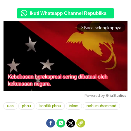
Ikuti Whatsapp Channel Republika
Baca selengkapnya
arrow_forward_ios
Powered by 
GliaStudios
uas
pbnu
konflik pbnu
islam
nabi muhammad
Mute