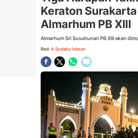
Keraton Surakarta
Almarhum PB XIII
Almarhum Sri Susuhunan PB XIII akan dim
Red:
A.Syalaby Ichsan