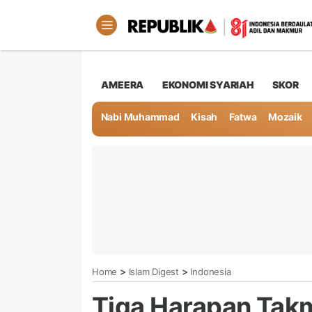
AMEERA
EKONOMI SYARIAH
SKOR
Nabi Muhammad
Kisah
Fatwa
Mozaik
>
>
Home
Islam Digest
Indonesia
Tiga Harapan Tak