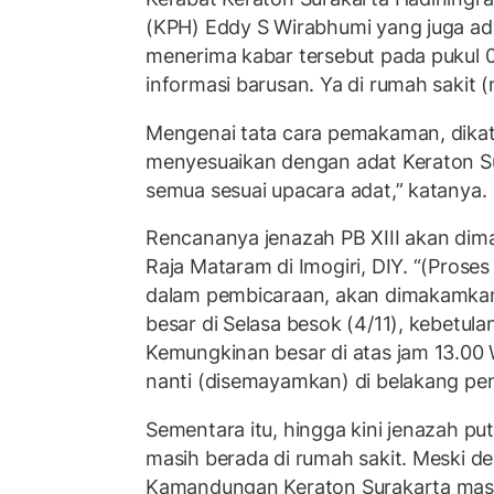
(KPH) Eddy S Wirabhumi yang juga adi
menerima kabar tersebut pada pukul 0
informasi barusan. Ya di rumah sakit 
Mengenai tata cara pemakaman, dika
menyesuaikan dengan adat Keraton Su
semua sesuai upacara adat,” katanya.
Rencananya jenazah PB XIII akan di
Raja Mataram di Imogiri, DIY. “(Pros
dalam pembicaraan, akan dimakamkan
besar di Selasa besok (4/11), kebetula
Kemungkinan besar di atas jam 13.00 
nanti (disemayamkan) di belakang pe
Sementara itu, hingga kini jenazah pu
masih berada di rumah sakit. Meski dem
Kamandungan Keraton Surakarta masih