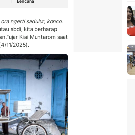
Bencana
 ora ngerti sadulur, konco
.
tau abdi, kita berharap
n,"ujar Kiai Muhtarom saat
 (4/11/2025).