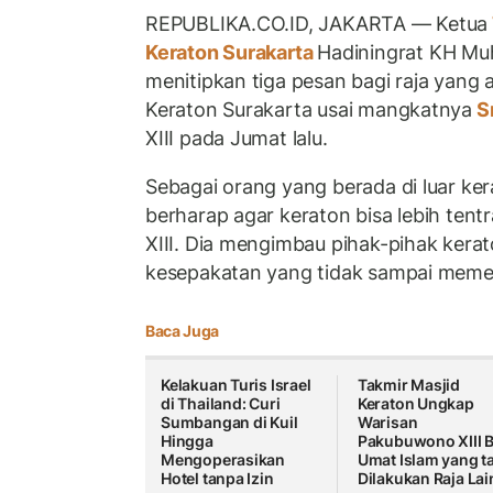
REPUBLIKA.CO.ID, JAKARTA — Ketua
Keraton Surakarta
Hadiningrat KH 
menitipkan tiga pesan bagi raja yang
Keraton Surakarta usai mangkatnya
S
XIII pada Jumat lalu.
Sebagai orang yang berada di luar ke
berharap agar keraton bisa lebih ten
XIII. Dia mengimbau pihak-pihak kera
kesepakatan yang tidak sampai meme
Baca Juga
Kelakuan Turis Israel
Takmir Masjid
di Thailand: Curi
Keraton Ungkap
Sumbangan di Kuil
Warisan
Hingga
Pakubuwono XIII B
Mengoperasikan
Umat Islam yang t
Hotel tanpa Izin
Dilakukan Raja Lai