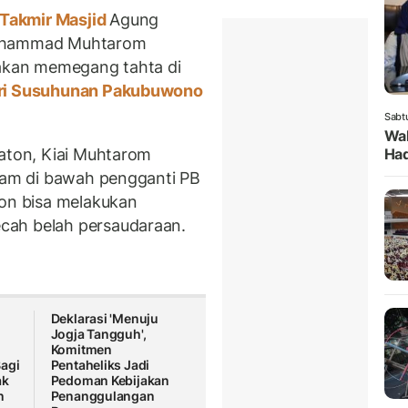
Takmir Masjid
Agung
Muhammad Muhtarom
 akan memegang tahta di
ri Susuhunan Pakubuwono
Sabt
Wak
raton, Kiai Muhtarom
Had
tram di bawah pengganti PB
ton bisa melakukan
cah belah persaudaraan.
Deklarasi 'Menuju
Jogja Tangguh',
Komitmen
agi
Pentaheliks Jadi
ak
Pedoman Kebijakan
n
Penanggulangan