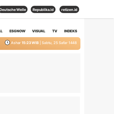
Deutsche Welle
Republika.id
retizen.id
AL
ESGNOW
VISUAL
TV
INDEKS
Ashar
15:23 WIB
| Sabtu, 25 Safar 1448