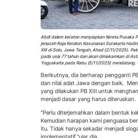
Abdi dalem keraton menyiapkan Kereta Pusaka 
jenazah Raja Keraton Kasunanan Surakarta Hadi
XIII di Solo, Jawa Tengah, Ahad (2/11/2025). Pa
pada usia 77 tahun dan akan dimakamkan di Asta
Yogyakarta pada Rabu (5/11/2025) mendatang.
Berikutnya, dia berharap pengganti PB
dan nilai adat Jawa dengan baik. Menu
yang dilakukan PB XIII untuk mengha
menjadi dasar yang harus diteruskan.
"Perlu diterjemahkan dalam bentuk kebi
Kemudian harapan kami penguasa be
itu. Tidak hanya sekadar menjadi slo
implementatif,"ujar dia.