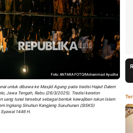
Foto: ANTARA FOTO/Mohammad Ayudha
ai untuk dibawa ke Masjid Agung pada tradisi Hajad Dalem
lo, Jawa Tengah, Rabu (26/3/2025). Tradisi keraton
Ter
 uang tunai tersebut sebagai bentuk kewajiban rukun Islam
em Ingkang Sinuhun Kangjeng Susuhunan (SISKS)
I Syawal 1446 H.