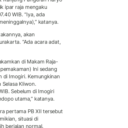
k ipar raja mengaku
7.40 WIB. “Iya, ada
(meninggalnya),” katanya.
takannya, akan
rakarta. “Ada acara adat,
makamkan di Makam Raja-
es pemakaman) Ini sedang
 di Imogiri. Kemungkinan
n Selasa Kliwon.
WIB. Sebelum di Imogiri
ndopo utama,” katanya.
tra pertama PB XII tersebut
ikian, situasi di
 berjalan normal.