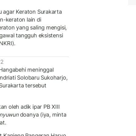
 agar Keraton Surakarta
-keraton lain di
raton yang saling mengisi,
gawal tangguh eksistensi
NKRI).
 2
 Hangabehi meninggal
ndriati Solobaru Sukoharjo,
Surakarta tersebut
 oleh adik ipar PB XIII
, nyuwun
doanya (iya, minta
at.
at Kanjeng Pangeran Haryo