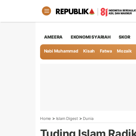
AMEERA
EKONOMI SYARIAH
SKOR
Nabi Muhammad
Kisah
Fatwa
Mozaik
>
>
Home
Islam Digest
Dunia
Tuding Islam Radika