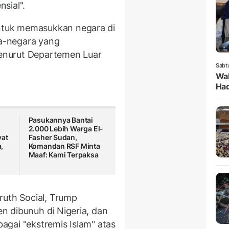
sial".
tuk memasukkan negara di
ra-negara yang
enurut Departemen Luar
Sabt
Wak
Had
Pasukannya Bantai
2.000 Lebih Warga El-
yat
Fasher Sudan,
,
Komandan RSF Minta
Maaf: Kami Terpaksa
ruth Social, Trump
 dibunuh di Nigeria, dan
gai "ekstremis Islam" atas