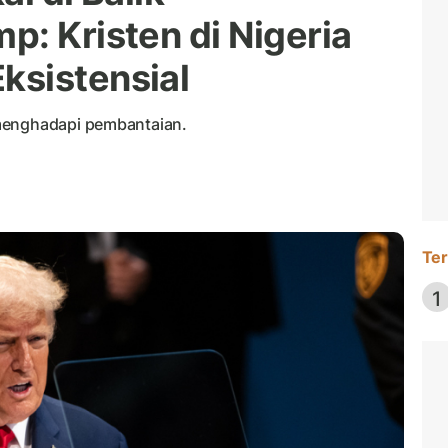
p: Kristen di Nigeria
ksistensial
 menghadapi pembantaian.
Ter
1