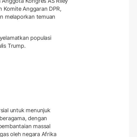
a Anggota Kongres AS Riley
n Komite Anggaran DPR,
dan melaporkan temuan
yelamatkan populasi
ulis Trump.
sial untuk menunjuk
n beragama, dengan
 pembantaian massal
egas oleh negara Afrika