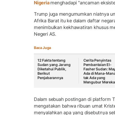
Nigeria
menghadapi "ancaman eksisten
Trump juga mengumumkan niatnya un
Afrika Barat itu ke dalam daftar nega
menimbulkan kekhawatiran khusus m
Negeri AS.
Baca Juga
12 Fakta tentang
Cerita Penyintas
Sudan yang Jarang
Pembantaian El-
Diketahui Publik,
Fasher Sudan: Ma
Berikut
Ada di Mana-Mana
Penjabarannya
tak Ada yang
Mengubur Mereka
Dalam sebuah postingan di platform T
mengatakan bahwa ribuan umat Kristen
menyalahkan apa yang disebutnya seba