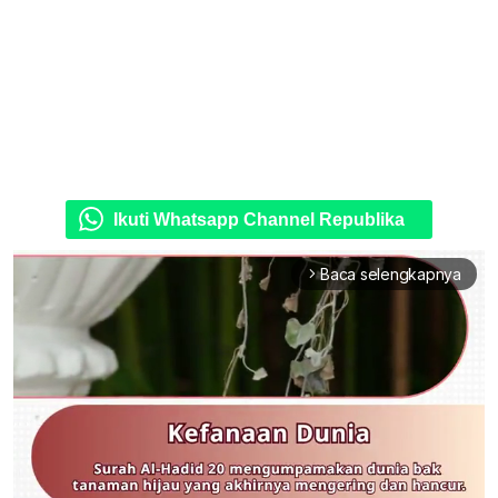
Ikuti Whatsapp Channel Republika
Baca selengkapnya
arrow_forward_ios