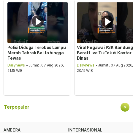
Polisi Diduga Terobos Lampu
Viral Pegawai P3K Bandung
Merah Tabrak Balita hingga
Barat Live TikTok di Kantor
Tewas
Dinas
Dailynews
- Jumat , 07 Aug 2026,
Dailynews
- Jumat , 07 Aug 2026
21:15 WIB
20:15 WIB
>
Terpopuler
AMEERA
INTERNASIONAL