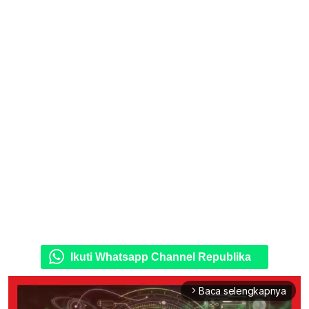
Ikuti Whatsapp Channel Republika
Baca selengkapnya
arrow_forward_ios