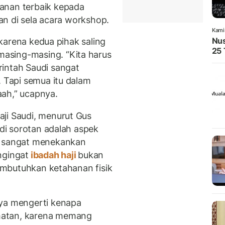
anan terbaik kepada
fan di sela acara workshop.
Kami
Nus
f karena kedua pihak saling
25 
asing-masing. “Kita harus
intah Saudi sangat
. Tapi semua itu dalam
aah,” ucapnya.
ji Saudi, menurut Gus
adi sorotan adalah aspek
i sangat menekankan
ngingat
ibadah haji
bukan
membutuhkan ketahanan fisik
aya mengerti kenapa
hatan, karena memang