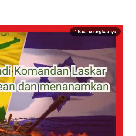
Baca selengkapnya
arrow_forward_ios