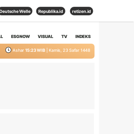
Deutsche Welle
Republika.id
retizen.id
AL
ESGNOW
VISUAL
TV
INDEKS
Ashar
15:23 WIB
| Kamis, 23 Safar 1448