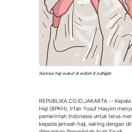
Ilustrasi haji wukuf di arafah 9 zulhijjah
REPUBLIKA.CO.ID,JAKARTA -- Kepala
Haji (BPKH), Irfan Yusuf Hasyim men
pemerintah Indonesia untuk terus me
kepada jamaah haji, seiring dengan d
diterapkan Pemerintah Arab Saudi.