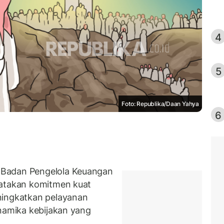
4
5
Foto: Republika/Daan Yahya
6
 Badan Pengelola Keuangan
yatakan komitmen kuat
ningkatkan pelayanan
inamika kebijakan yang