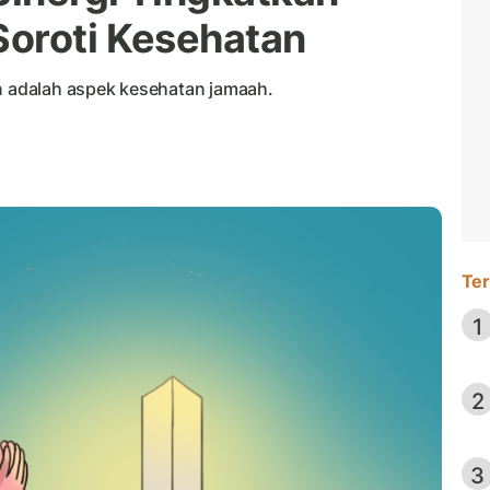
Soroti Kesehatan
an adalah aspek kesehatan jamaah.
Ter
1
2
3