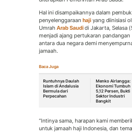
Hal ini disampaikannya dalam pembu
penyelenggaraan
haji
yang diinisiasi 
Umrah
Arab Saudi
di Jakarta, Selasa 
menjadi ajang pertukaran pandangan d
antara dua negara demi menyempurn
jamaah.
Baca Juga
Runtuhnya Daulah
Menko Airlangga:
Islam di Andalusia
Ekonomi Tumbuh
Bermula dari
5,12 Persen, Bukti
Perpecahan
Sektor Industri
Bangkit
“Intinya sama, harapan kami memberi
untuk jamaah haji Indonesia, dan tem