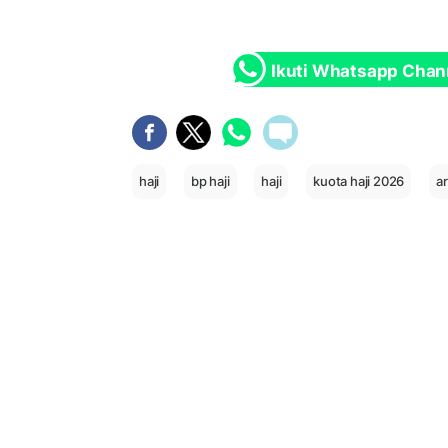
Ikuti Whatsapp Chan
haji
bp haji
haji
kuota haji 2026
a