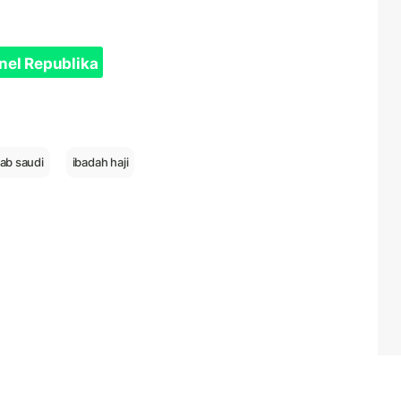
nel Republika
rab saudi
ibadah haji