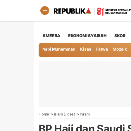
AMEERA
EKONOMI SYARIAH
SKOR
Nabi Muhammad
Kisah
Fatwa
Mozaik
>
>
Home
Islam Digest
Ihram
BP Haji dan Saudi 