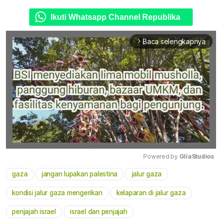
Ikuti Whatsapp Channel Republika
Baca selengkapnya
arrow_forward_ios
Powered by 
GliaStudios
gaza
jangan lupakan palestina
jalur gaza
Mute
kondisi jalur gaza mengerikan
kelaparan di jalur gaza
penjajah israel
israel dan penjajah