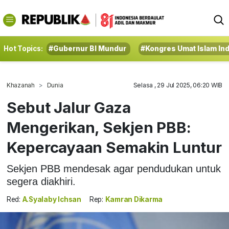
Hot Topics:
#Gubernur BI Mundur
#Kongres Umat Islam In
Khazanah
Dunia
Selasa , 29 Jul 2025, 06:20 WIB
Sebut Jalur Gaza
Mengerikan, Sekjen PBB:
Kepercayaan Semakin Luntur
Sekjen PBB mendesak agar pendudukan untuk
segera diakhiri.
Red:
A.Syalaby Ichsan
Rep:
Kamran Dikarma