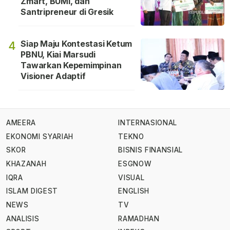
Zmart, BUMi, dan
Santripreneur di Gresik
Siap Maju Kontestasi Ketum
4
PBNU, Kiai Marsudi
Tawarkan Kepemimpinan
Visioner Adaptif
AMEERA
INTERNASIONAL
EKONOMI SYARIAH
TEKNO
SKOR
BISNIS FINANSIAL
KHAZANAH
ESGNOW
IQRA
VISUAL
ISLAM DIGEST
ENGLISH
NEWS
TV
ANALISIS
RAMADHAN