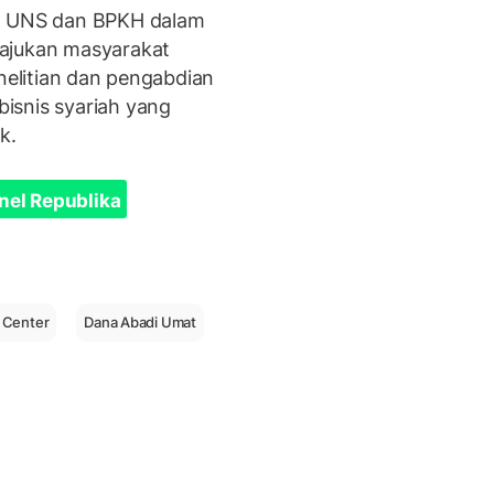
ra UNS dan BPKH dalam
jukan masyarakat
enelitian dan pengabdian
isnis syariah yang
k.
nel Republika
 Center
Dana Abadi Umat