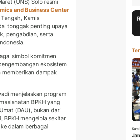
Maret (UNS) Solo resmi
mics and Business Center
 Tengah, Kamis
ai tonggak penting upaya
k, pengabdian, serta
Indonesia.
Ter
bagai simbol komitmen
 pengembangan ekosistem
an memberikan dampak
adi menjelaskan program
Kemaslahatan BPKH yang
i Umat (DAU), bukan dari
ni, BPKH mengelola sekitar
n ke dalam berbagai
Kami
Jam