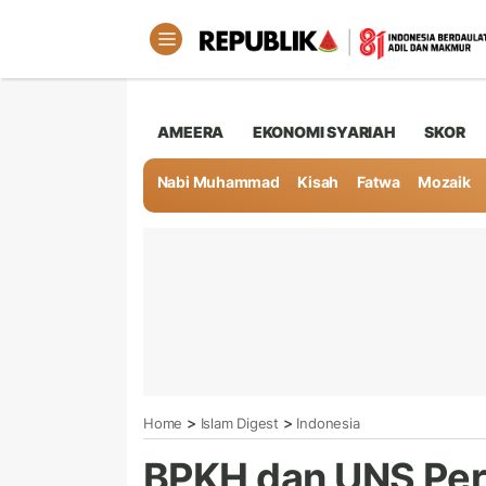
AMEERA
EKONOMI SYARIAH
SKOR
Nabi Muhammad
Kisah
Fatwa
Mozaik
>
>
Home
Islam Digest
Indonesia
BPKH dan UNS Per