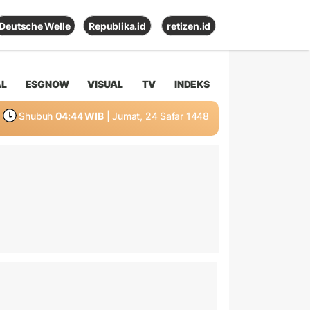
Deutsche Welle
Republika.id
retizen.id
AL
ESGNOW
VISUAL
TV
INDEKS
Shubuh
04:44 WIB
| Jumat, 24 Safar 1448