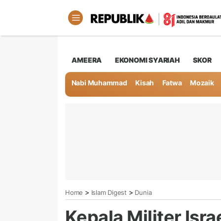
AMEERA
EKONOMI SYARIAH
SKOR
Nabi Muhammad
Kisah
Fatwa
Mozaik
>
>
Home
Islam Digest
Dunia
Kepala Militer Isra