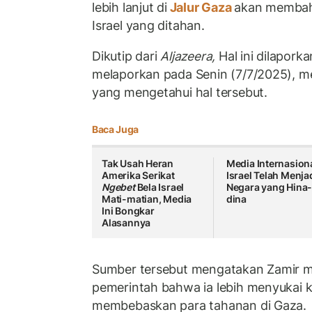
lebih lanjut di
Jalur Gaza
akan membah
Israel yang ditahan.
Dikutip dari
Aljazeera,
Hal ini dilapork
melaporkan pada Senin (7/7/2025), 
yang mengetahui hal tersebut.
Baca Juga
Tak Usah Heran
Media Internasiona
Amerika Serikat
Israel Telah Menja
Ngebet
Bela Israel
Negara yang Hina
Mati-matian, Media
dina
Ini Bongkar
Alasannya
Sumber tersebut mengatakan Zamir 
pemerintah bahwa ia lebih menyukai 
membebaskan para tahanan di Gaza.