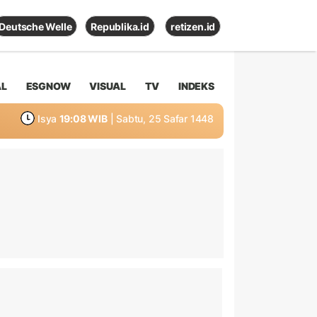
Deutsche Welle
Republika.id
retizen.id
AL
ESGNOW
VISUAL
TV
INDEKS
Isya
19:08 WIB
| Sabtu, 25 Safar 1448