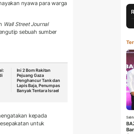
ayakan nyawa para warga
an
Wall Street Journal
mengutip sebuah sumber
Ter
l:
Ini 2 Bom Rakitan
di
Pejuang Gaza
-
Penghancur Tank dan
Lapis Baja, Penumpas
Banyak Tentara Israel
mengatakan kepada
Sabt
kesepakatan untuk
BA
Ban