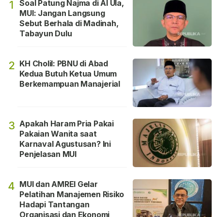
Soal Patung Najma di Al Ula,
1
MUI: Jangan Langsung
Sebut Berhala di Madinah,
Tabayun Dulu
KH Cholil: PBNU di Abad
2
Kedua Butuh Ketua Umum
Berkemampuan Manajerial
Apakah Haram Pria Pakai
3
Pakaian Wanita saat
Karnaval Agustusan? Ini
Penjelasan MUI
MUI dan AMREI Gelar
4
Pelatihan Manajemen Risiko
Hadapi Tantangan
Organisasi dan Ekonomi