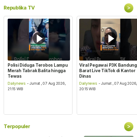
>
Republika TV
Polisi Diduga Terobos Lampu
Viral Pegawai P3K Bandung
Merah Tabrak Balita hingga
Barat Live TikTok di Kantor
Tewas
Dinas
Dailynews
- Jumat , 07 Aug 2026,
Dailynews
- Jumat , 07 Aug 2026
21:15 WIB
20:15 WIB
>
Terpopuler