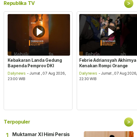
>
Republika TV
Kebakaran Landa Gedung
Febrie Adriansyah Akhirnya
Bapenda Pemprov DKI
Kenakan Rompi Orange
Dailynews
- Jumat , 07 Aug 2026,
Dailynews
- Jumat , 07 Aug 2026
23:00 WIB
22:30 WIB
>
Terpopuler
Muktamar XI Himi Persis
1