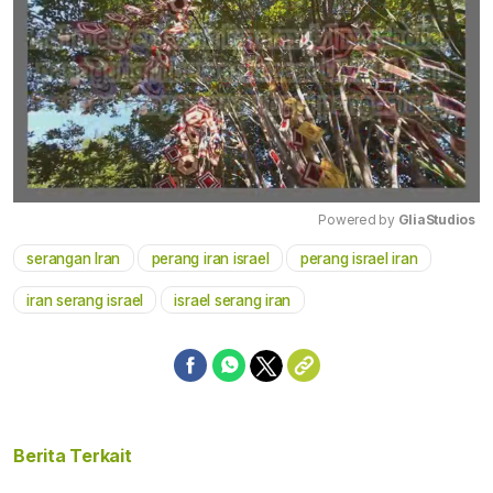
Powered by 
GliaStudios
serangan Iran
perang iran israel
perang israel iran
Mute
iran serang israel
israel serang iran
Berita Terkait