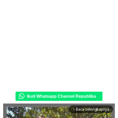
Ikuti Whatsapp Channel Republika
Baca selengkapnya
arrow_forward_ios