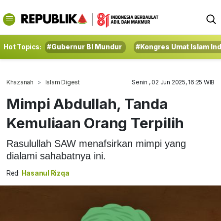
Hot Topics:
#Gubernur BI Mundur
#Kongres Umat Islam In
Khazanah
Islam Digest
Senin , 02 Jun 2025, 16:25 WIB
Mimpi Abdullah, Tanda
Kemuliaan Orang Terpilih
Rasulullah SAW menafsirkan mimpi yang
dialami sahabatnya ini.
Red:
Hasanul Rizqa