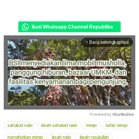
Ikuti Whatsapp Channel Republika
Baca selengkapnya
arrow_forward_ios
Powered by 
GliaStudios
sahabat nabi
kisah sahabat nabi
mimpi
tafsir mimpi
Mute
menafsirkan mimpi
kisah nabi
kisah rasulullah