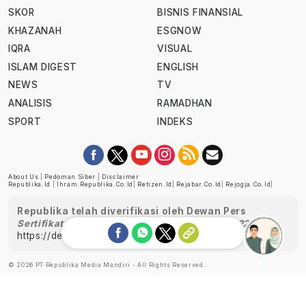
SKOR
BISNIS FINANSIAL
KHAZANAH
ESGNOW
IQRA
VISUAL
ISLAM DIGEST
ENGLISH
NEWS
TV
ANALISIS
RAMADHAN
SPORT
INDEKS
About Us
|
Pedoman Siber
|
Disclaimer
Republika.id
|
Ihram.republika.co.id
|
Retizen.id
|
Rejabar.co.id
|
Rejogja.co.id
|
Republika telah diverifikasi oleh Dewan Pers
Sertifikat Nomor 1058/DP-Verifikasi/K/XII/2022
https://dewanpers.or.id/data/perusahaanpers
Ask me!
© 2026 PT Republika Media Mandiri - All Rights Reserved.