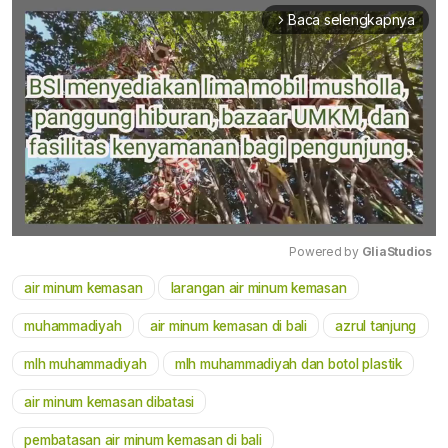
Baca selengkapnya
arrow_forward_ios
Powered by 
GliaStudios
air minum kemasan
larangan air minum kemasan
Mute
muhammadiyah
air minum kemasan di bali
azrul tanjung
mlh muhammadiyah
mlh muhammadiyah dan botol plastik
air minum kemasan dibatasi
pembatasan air minum kemasan di bali