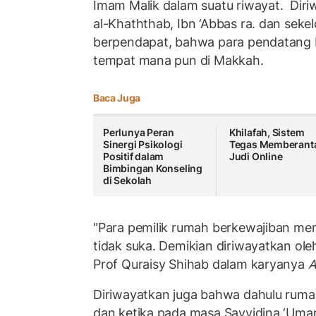
Imam Malik dalam suatu riwayat. Dir
al-Khaththab, Ibn ‘Abbas ra. dan seke
berpendapat, bahwa para pendatang
tempat mana pun di Makkah.
Baca Juga
Perlunya Peran
Khilafah, Sistem
Sinergi Psikologi
Tegas Memberant
Positif dalam
Judi Online
Bimbingan Konseling
di Sekolah
"Para pemilik rumah berkewajiban m
tidak suka. Demikian diriwayatkan oleh 
Prof Quraisy Shihab dalam karyanya
A
Diriwayatkan juga bahwa dahulu ruma
dan ketika pada masa Sayyidina ‘Uma