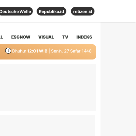
Deutsche Welle
Republika.id
retizen.id
AL
ESGNOW
VISUAL
TV
INDEKS
Dhuhur
12:01 WIB
| Senin, 27 Safar 1448