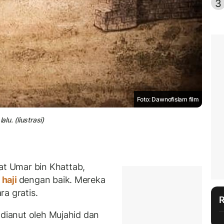
3
Foto: Dawnofislam film
u. (liustrasi)
t Umar bin Khattab,
haji
dengan baik. Mereka
ra gratis.
 dianut oleh Mujahid dan