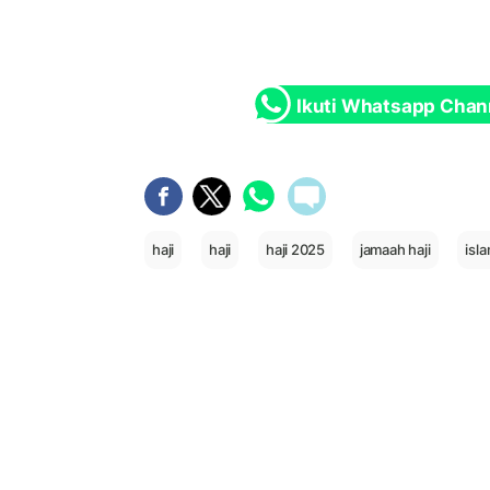
Ikuti Whatsapp Chan
haji
haji
haji 2025
jamaah haji
isl