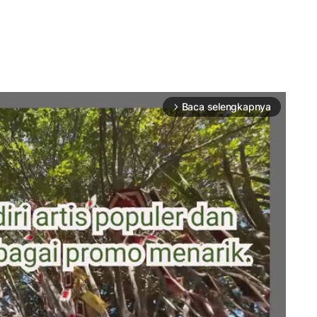
Baca selengkapnya
arrow_forward_ios