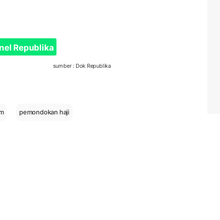
nel Republika
sumber : Dok Republika
am
pemondokan haji