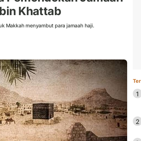
 bin Khattab
uk Makkah menyambut para jamaah haji.
Ter
1
2