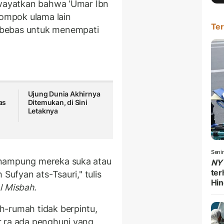
iwayatkan bahwa ‘Umar Ibn
lompok ulama lain
Ter
 bebas untuk menempati
Ujung Dunia Akhirnya
as
Ditemukan, di Sini
Letaknya
Seni
enampung mereka suka atau
NY
ter
Sufyan ats-Tsauri," tulis
Hin
l Misbah.
h-rumah tidak berpintu,
r ra ada penghuni yang