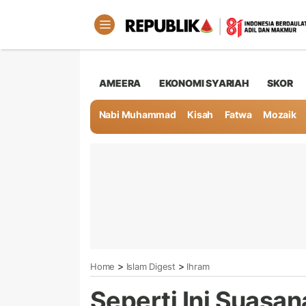
AMEERA
EKONOMI SYARIAH
SKOR
Nabi Muhammad
Kisah
Fatwa
Mozaik
>
>
Home
Islam Digest
Ihram
Seperti Ini Suas